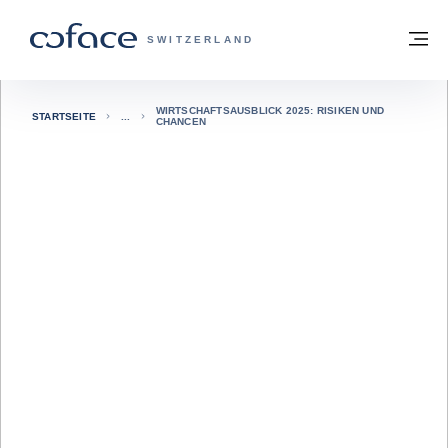
Weiter zum Inhalt
Zurück zur Startseite
M
COFACE FOR TRADE - WEBSEITE DER 
SWITZERLAND
WIRTSCHAFTSAUSBLICK 2025: RISIKEN UND
STARTSEITE
CHANCEN