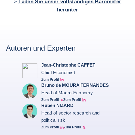
>
Laden Sie unser vollständiges Barometer
herunter
Autoren und Experten
Jean-Christophe CAFFET
Chief Economist
Zum Profil
JCC Linkedin
Bruno de MOURA FERNANDES
Head of Macro-Economy
Zum Profil
Zum Profil
Twitter Bruno Fernandes
Bruno de Moura Fernandes linkedin
Ruben NIZARD
Head of sector research and
political risk
Zum Profil
Zum Profil
Ruben Nizard linkedin
Ruben Nizard twitter