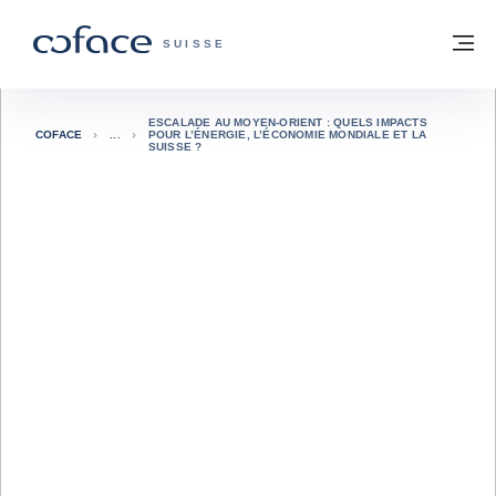
Voir le contenu
Retour à la page d'accueil
M
COFACE, FOR TRADE - PAGE D'ACCUE
SUISSE
ESCALADE AU MOYEN-ORIENT : QUELS IMPACTS
COFACE
POUR L’ÉNERGIE, L’ÉCONOMIE MONDIALE ET LA
SUISSE ?