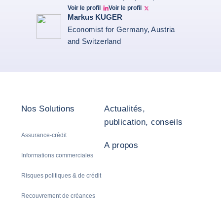
Voir le profil
Voir le profil
Ruben Nizard linkedin
Ruben Nizard twitter
Markus KUGER
Economist for Germany, Austria
and Switzerland
Nos Solutions
Actualités,
publication, conseils
Assurance-crédit
A propos
Informations commerciales
Risques politiques & de crédit
Recouvrement de créances