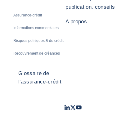
publication, conseils
Assurance-crédit
A propos
Informations commerciales
Risques politiques & de crédit
Recouvrement de créances
Glossaire de
l'assurance-crédit
LinkedIn
Twitter
Youtube
- Coface
- Coface
- Coface