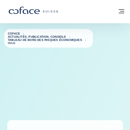
Voir le contenu
Retour à la page d'accueil
M
COFACE, FOR TRADE - PAGE D'ACCUE
SUISSE
COFACE
ACTUALITÉS, PUBLICATION, CONSEILS
TABLEAU DE BORD DES RISQUES ÉCONOMIQUES
IRAN