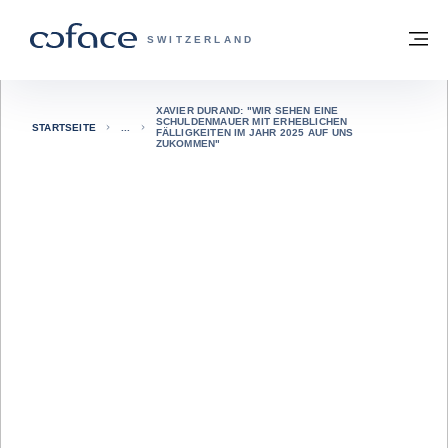
Weiter zum Inhalt
Zurück zur Startseite
M
COFACE FOR TRADE - WEBSEITE DER 
SWITZERLAND
XAVIER DURAND: "WIR SEHEN EINE
SCHULDENMAUER MIT ERHEBLICHEN
STARTSEITE
FÄLLIGKEITEN IM JAHR 2025 AUF UNS
ZUKOMMEN"