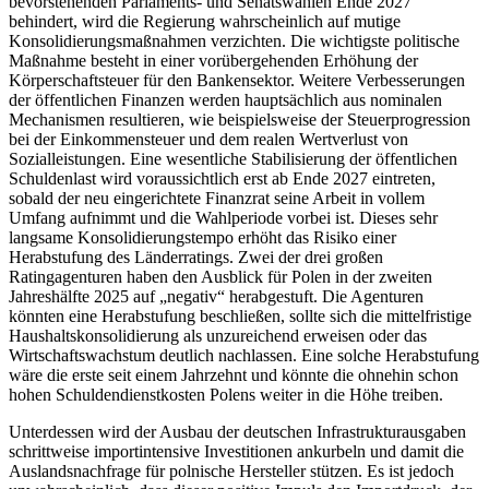
bevorstehenden Parlaments- und Senatswahlen Ende 2027
behindert, wird die Regierung wahrscheinlich auf mutige
Konsolidierungsmaßnahmen verzichten. Die wichtigste politische
Maßnahme besteht in einer vorübergehenden Erhöhung der
Körperschaftsteuer für den Bankensektor. Weitere Verbesserungen
der öffentlichen Finanzen werden hauptsächlich aus nominalen
Mechanismen resultieren, wie beispielsweise der Steuerprogression
bei der Einkommensteuer und dem realen Wertverlust von
Sozialleistungen. Eine wesentliche Stabilisierung der öffentlichen
Schuldenlast wird voraussichtlich erst ab Ende 2027 eintreten,
sobald der neu eingerichtete Finanzrat seine Arbeit in vollem
Umfang aufnimmt und die Wahlperiode vorbei ist. Dieses sehr
langsame Konsolidierungstempo erhöht das Risiko einer
Herabstufung des Länderratings. Zwei der drei großen
Ratingagenturen haben den Ausblick für Polen in der zweiten
Jahreshälfte 2025 auf „negativ“ herabgestuft. Die Agenturen
könnten eine Herabstufung beschließen, sollte sich die mittelfristige
Haushaltskonsolidierung als unzureichend erweisen oder das
Wirtschaftswachstum deutlich nachlassen. Eine solche Herabstufung
wäre die erste seit einem Jahrzehnt und könnte die ohnehin schon
hohen Schuldendienstkosten Polens weiter in die Höhe treiben.
Unterdessen wird der Ausbau der deutschen Infrastrukturausgaben
schrittweise importintensive Investitionen ankurbeln und damit die
Auslandsnachfrage für polnische Hersteller stützen. Es ist jedoch