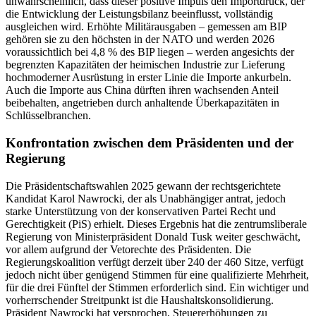
unwahrscheinlich, dass dieser positive Impuls den Importdruck, der
die Entwicklung der Leistungsbilanz beeinflusst, vollständig
ausgleichen wird. Erhöhte Militärausgaben – gemessen am BIP
gehören sie zu den höchsten in der NATO und werden 2026
voraussichtlich bei 4,8 % des BIP liegen – werden angesichts der
begrenzten Kapazitäten der heimischen Industrie zur Lieferung
hochmoderner Ausrüstung in erster Linie die Importe ankurbeln.
Auch die Importe aus China dürften ihren wachsenden Anteil
beibehalten, angetrieben durch anhaltende Überkapazitäten in
Schlüsselbranchen.
Konfrontation zwischen dem Präsidenten und der
Regierung
Die Präsidentschaftswahlen 2025 gewann der rechtsgerichtete
Kandidat Karol Nawrocki, der als Unabhängiger antrat, jedoch
starke Unterstützung von der konservativen Partei Recht und
Gerechtigkeit (PiS) erhielt. Dieses Ergebnis hat die zentrumsliberale
Regierung von Ministerpräsident Donald Tusk weiter geschwächt,
vor allem aufgrund der Vetorechte des Präsidenten. Die
Regierungskoalition verfügt derzeit über 240 der 460 Sitze, verfügt
jedoch nicht über genügend Stimmen für eine qualifizierte Mehrheit,
für die drei Fünftel der Stimmen erforderlich sind. Ein wichtiger und
vorherrschender Streitpunkt ist die Haushaltskonsolidierung.
Präsident Nawrocki hat versprochen, Steuererhöhungen zu