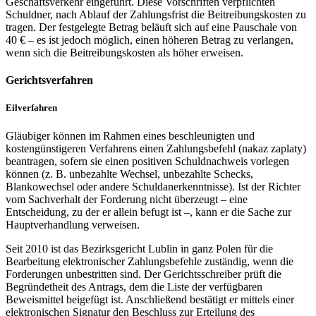
Geschäftsverkehr eingeführt. Diese Vorschriften verpflichten
Schuldner, nach Ablauf der Zahlungsfrist die Beitreibungskosten zu
tragen. Der festgelegte Betrag beläuft sich auf eine Pauschale von
40 € – es ist jedoch möglich, einen höheren Betrag zu verlangen,
wenn sich die Beitreibungskosten als höher erweisen.
Gerichtsverfahren
Eilverfahren
Gläubiger können im Rahmen eines beschleunigten und
kostengünstigeren Verfahrens einen Zahlungsbefehl (nakaz zaplaty)
beantragen, sofern sie einen positiven Schuldnachweis vorlegen
können (z. B. unbezahlte Wechsel, unbezahlte Schecks,
Blankowechsel oder andere Schuldanerkenntnisse). Ist der Richter
vom Sachverhalt der Forderung nicht überzeugt – eine
Entscheidung, zu der er allein befugt ist –, kann er die Sache zur
Hauptverhandlung verweisen.
Seit 2010 ist das Bezirksgericht Lublin in ganz Polen für die
Bearbeitung elektronischer Zahlungsbefehle zuständig, wenn die
Forderungen unbestritten sind. Der Gerichtsschreiber prüft die
Begründetheit des Antrags, dem die Liste der verfügbaren
Beweismittel beigefügt ist. Anschließend bestätigt er mittels einer
elektronischen Signatur den Beschluss zur Erteilung des