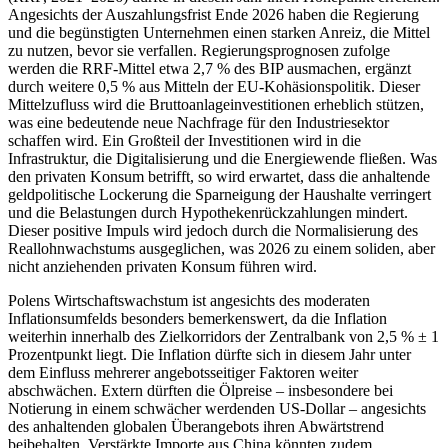
Angesichts der Auszahlungsfrist Ende 2026 haben die Regierung
und die begünstigten Unternehmen einen starken Anreiz, die Mittel
zu nutzen, bevor sie verfallen. Regierungsprognosen zufolge
werden die RRF-Mittel etwa 2,7 % des BIP ausmachen, ergänzt
durch weitere 0,5 % aus Mitteln der EU-Kohäsionspolitik. Dieser
Mittelzufluss wird die Bruttoanlageinvestitionen erheblich stützen,
was eine bedeutende neue Nachfrage für den Industriesektor
schaffen wird. Ein Großteil der Investitionen wird in die
Infrastruktur, die Digitalisierung und die Energiewende fließen. Was
den privaten Konsum betrifft, so wird erwartet, dass die anhaltende
geldpolitische Lockerung die Sparneigung der Haushalte verringert
und die Belastungen durch Hypothekenrückzahlungen mindert.
Dieser positive Impuls wird jedoch durch die Normalisierung des
Reallohnwachstums ausgeglichen, was 2026 zu einem soliden, aber
nicht anziehenden privaten Konsum führen wird.
Polens Wirtschaftswachstum ist angesichts des moderaten
Inflationsumfelds besonders bemerkenswert, da die Inflation
weiterhin innerhalb des Zielkorridors der Zentralbank von 2,5 % ± 1
Prozentpunkt liegt. Die Inflation dürfte sich in diesem Jahr unter
dem Einfluss mehrerer angebotsseitiger Faktoren weiter
abschwächen. Extern dürften die Ölpreise – insbesondere bei
Notierung in einem schwächer werdenden US-Dollar – angesichts
des anhaltenden globalen Überangebots ihren Abwärtstrend
beibehalten. Verstärkte Importe aus China könnten zudem