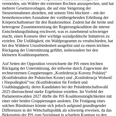
vermeiden, um Wähler der extremen Rechten anzusprechen, und hat
mehrere Gesetzesvorlagen, die auf eine Steigerung der
Steuereinnahmen abzielten, mit seinem Veto blockiert – mit der
bemerkenswerten Ausnahme der vorübergehenden Erhöhung der
Körperschaftssteuer für den Bankensektor. Zudem hat die breite und
heterogene Zusammensetzung der Regierungskoalition die interne
Entscheidungsfindung erschwert, was es zunehmend schwieriger
macht, einen Konsens über wichtige sozialpolitische Initiativen zu
erzielen. Die Unfähigkeit, ein Wahlprogramm zu verabschieden, hat
bei den Wählern Unzufriedenheit ausgelöst und zu einem leichten
Rückgang der Unterstützung geführt, insbesondere bei den
kleineren Koalitionspartnern.
Auf Seiten der Opposition verzeichnete die PiS einen leichten
Rückgang der Unterstützung, der teilweise durch Zugewinne der
rechtsextremen Gruppierungen „Konfederacja Korony Polskiej“
(Konföderation der Polnischen Krone) und „Konfederacja Wolność
i Niepodległość“osc (Konföderation für Freiheit und
Unabhängigkeit), deren Kandidaten bei der Präsidentschaftswahl
2025 überraschend starke Ergebnisse erzielten. Im Vorfeld der
Parlamentswahlen 2027 dürfte die PiS Koalitionsmöglichkeiten mit
einer oder beiden Gruppierungen ausloten. Die Festigung eines
solchen Bündnisses könnte sich jedoch aufgrund grundlegender
Differenzen in der Wirtschaftspolitik als schwierig erweisen, da das
Bekenntnis der PiS zum Sozialstaat in scharfem Kontrast zu den