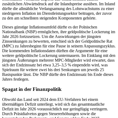
zusätzlichen Abwärtsdruck auf die Inlandspreise ausüben. Im Inland
dürfte die allmähliche Verlangsamung des Lohnwachstums zu einer
niedrigeren Inflation im Dienstleistungssektor beitragen, der zuvor
zu den am schnellsten steigenden Komponenten gehörte.
Dieses günstige Inflationsumfeld dürfte es der Polnischen
Nationalbank (NBP) ermöglichen, ihre geldpolitische Lockerung im
Jahr 2026 fortzusetzen. Um die Auswirkungen der jüngsten
Zinssenkungen zu bewerten, entschied sich der Geldpolitische Rat
(MPC) zu Jahresbeginn für eine Pause in seinem Anpassungszyklus.
Die kommenden Inflationsdaten dürften die Argumente für eine
weitere geldpolitische Lockerung untermauern. Im Einklang mit den
jüngsten Äußerungen mehrerer MPC-Mitglieder wird erwartet, dass
sich der Endzinssatz bei etwa 3,25–3,5 % einpendeln wird, was
Spielraum für weitere zwei bis drei Senkungen um jeweils 25
Basispunkte lässt. Die NBP dürfte den Endzinssatz bis Ende dieses
Jahres festlegen.
Spagat in der Finanzpolitik
Obwohl das Land seit 2024 dem EU-Verfahren bei einem
übermäßigen Defizit unterliegt, wird sich das gesamtstaatliche
Defizit im Jahr 2026 voraussichtlich nur geringfügig verringern.
Durch Präsidialvetos gegen Steuererhöhungen sowie die