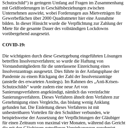
Schutzschild“) in geringem Umfang auf Fragen im Zusammenhang
mit Geldforderungen in Geschäftsbeziehungen zwischen
Unternehmen auswirkt, wobei Forderungen aus Mietverträgen für
Gewerbeflächen über 2000 Quadratmeter hier eine Ausnahme
bilden. In dieser Hinsicht wurde die Verpflichtung zur Zahlung der
Miete für die gesamte Dauer des vollständigen Lockdowns
vorübergehend ausgesetzt.
COVID-19:
Die wichtigsten durch diese Gesetzgebung eingeführten Lösungen
betreffen Insolvenzverfahren; so wurde die Haftung von
Vorstandsmitgliedern für die unterlassene Einreichung eines
Insolvenzantrags ausgesetzt. Dies führte in der Anfangsphase der
Pandemie zu einem Rückgang der Zahl der Insolvenzanträge
(anstelle des erwarteten Anstiegs). Im Rahmen des „Anti-Krisen-
Schutzschilds“ wurde zudem eine neue Art von
Sanierungsverfahren angekündigt, nämlich das vereinfachte
Sanierungsverfahren. Dieses Verfahren ähnelt dem Verfahren zur
Genehmigung eines Vergleichs, das bislang wenig Anklang
gefunden hat. Die Einleitung dieses Verfahrens ist mit
unbestreitbaren Vorteilen für den Schuldner verbunden, wie
beispielsweise der Aussetzung der Verpflichtungen der Gläubiger
für einen Zeitraum von maximal vier Monaten, während das Gericht
die mit den Gläubigern getroffenen Vereinbarungen genehmigt.