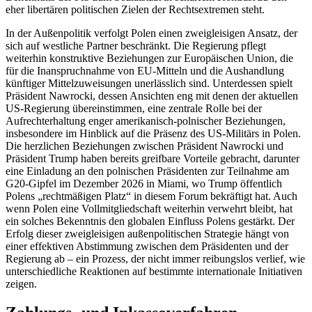
eher libertären politischen Zielen der Rechtsextremen steht.
In der Außenpolitik verfolgt Polen einen zweigleisigen Ansatz, der
sich auf westliche Partner beschränkt. Die Regierung pflegt
weiterhin konstruktive Beziehungen zur Europäischen Union, die
für die Inanspruchnahme von EU-Mitteln und die Aushandlung
künftiger Mittelzuweisungen unerlässlich sind. Unterdessen spielt
Präsident Nawrocki, dessen Ansichten eng mit denen der aktuellen
US-Regierung übereinstimmen, eine zentrale Rolle bei der
Aufrechterhaltung enger amerikanisch-polnischer Beziehungen,
insbesondere im Hinblick auf die Präsenz des US-Militärs in Polen.
Die herzlichen Beziehungen zwischen Präsident Nawrocki und
Präsident Trump haben bereits greifbare Vorteile gebracht, darunter
eine Einladung an den polnischen Präsidenten zur Teilnahme am
G20-Gipfel im Dezember 2026 in Miami, wo Trump öffentlich
Polens „rechtmäßigen Platz“ in diesem Forum bekräftigt hat. Auch
wenn Polen eine Vollmitgliedschaft weiterhin verwehrt bleibt, hat
ein solches Bekenntnis den globalen Einfluss Polens gestärkt. Der
Erfolg dieser zweigleisigen außenpolitischen Strategie hängt von
einer effektiven Abstimmung zwischen dem Präsidenten und der
Regierung ab – ein Prozess, der nicht immer reibungslos verlief, wie
unterschiedliche Reaktionen auf bestimmte internationale Initiativen
zeigen.