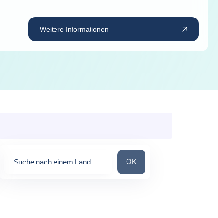
Weitere Informationen
Suche nach einem Land
OK
Suche nach einem Land
0
suggestions