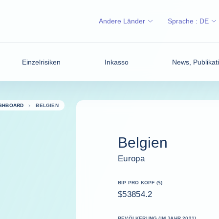
Andere Länder
Sprache :
DE
Einzelrisiken
Inkasso
News, Publikati
ASHBOARD
BELGIEN
Belgien
Europa
BIP PRO KOPF ($)
$53854.2
BEVÖLKERUNG (IM JAHR 2021)