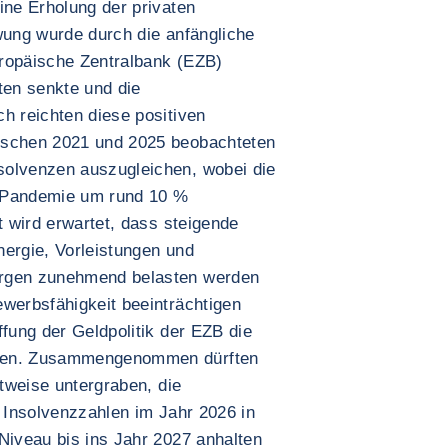
ine Erholung der privaten
wung wurde durch die anfängliche
uropäische Zentralbank (EZB)
ten senkte und die
h reichten diese positiven
ischen 2021 und 2025 beobachteten
solvenzen auszugleichen, wobei die
r Pandemie um rund 10 %
t wird erwartet, dass steigende
nergie, Vorleistungen und
argen zunehmend belasten werden
ewerbsfähigkeit beeinträchtigen
ffung der Geldpolitik der EZB die
rfen. Zusammengenommen dürften
ttweise untergraben, die
e Insolvenzzahlen im Jahr 2026 in
Niveau bis ins Jahr 2027 anhalten