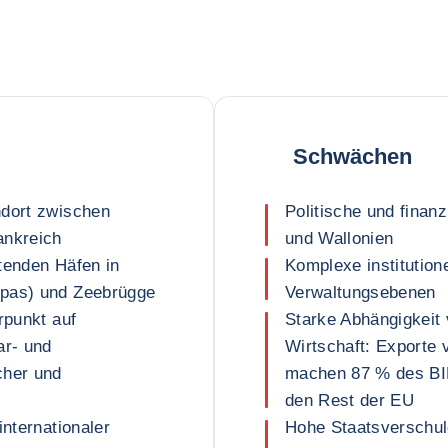
Schwächen
ndort zwischen
Politische und finan
ankreich
und Wallonien
tenden Häfen in
Komplexe institution
opas) und Zeebrügge
Verwaltungsebenen
rpunkt auf
Starke Abhängigkeit
ar- und
Wirtschaft: Exporte
cher und
machen 87 % des BIP
den Rest der EU
internationaler
Hohe Staatsverschul