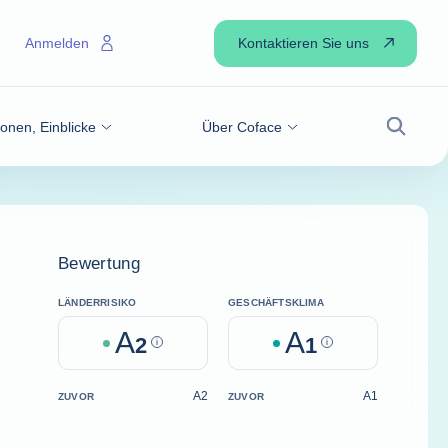
Kontaktieren Sie uns
Anmelden
onen, Einblicke
Über Coface
Suche
Bewertung
LÄNDERRISIKO
GESCHÄFTSKLIMA
A
A
2
Help
1
Help
A2
A1
ZUVOR
ZUVOR