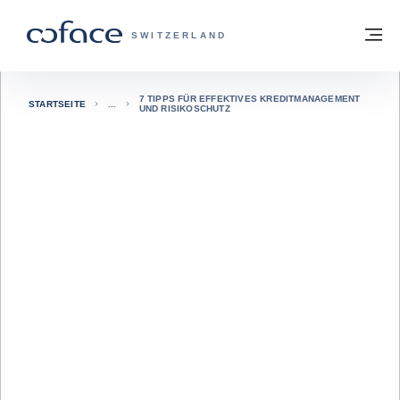
Weiter zum Inhalt
Zurück zur Startseite
M
COFACE FOR TRADE - WEBSEITE DER 
SWITZERLAND
7 TIPPS FÜR EFFEKTIVES KREDITMANAGEMENT
STARTSEITE
UND RISIKOSCHUTZ