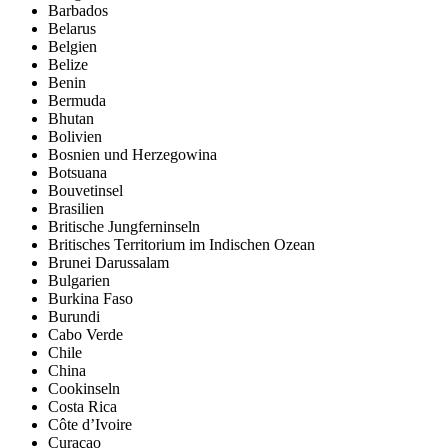
Barbados
Belarus
Belgien
Belize
Benin
Bermuda
Bhutan
Bolivien
Bosnien und Herzegowina
Botsuana
Bouvetinsel
Brasilien
Britische Jungferninseln
Britisches Territorium im Indischen Ozean
Brunei Darussalam
Bulgarien
Burkina Faso
Burundi
Cabo Verde
Chile
China
Cookinseln
Costa Rica
Côte d’Ivoire
Curaçao