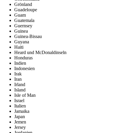
Grönland
Guadeloupe
Guam
Guatemala
Guernsey
Guinea
Guinea-Bissau
Guyana
Haiti
Heard und McDonaldinseln
Honduras
Indien
Indonesien
Irak
Iran
Irland
Island
Isle of Man
Israel
Italien
Jamaika
Japan
Jemen
Jersey
Jordanien