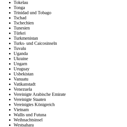
Tokelau
Tonga
Trinidad und Tobago
Tschad
Tschechien
Tunesien
Türkei
Turkmenistan
Turks- und Caicosinseln
Tuvalu
Uganda
Ukraine
Ungarn
Uruguay
Usbekistan
Vanuatu
Vatikanstadt
Venezuela
Vereinigte Arabische Emirate
Vereinigte Staaten
Vereinigtes Königreich
Vietnam
Wallis und Futuna
Weihnachtsinsel
Westsahara