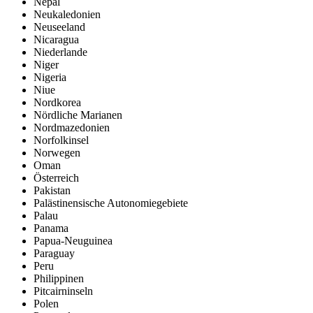
Nepal
Neukaledonien
Neuseeland
Nicaragua
Niederlande
Niger
Nigeria
Niue
Nordkorea
Nördliche Marianen
Nordmazedonien
Norfolkinsel
Norwegen
Oman
Österreich
Pakistan
Palästinensische Autonomiegebiete
Palau
Panama
Papua-Neuguinea
Paraguay
Peru
Philippinen
Pitcairninseln
Polen