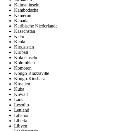
Kaimaninseln
Kambodscha
Kamerun
Kanada
Karibische Niederlande
Kasachstan
Katar
Kenia
Kirgisistan
Kiribati
Kokosinseln
Kolumbien
Komoren
Kongo-Brazzaville
Kongo-Kinshasa
Kroatien
Kuba
Kuwait
Laos
Lesotho
Lettland
Libanon
Liberia
Libyen