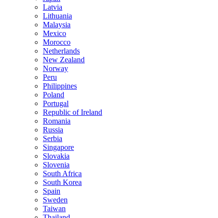
Latvia
Lithuania
Malaysia
Mexico
Morocco
Netherlands
New Zealand
Norway
Peru
Philippines
Poland
Portugal
Republic of Ireland
Romania
Russia
Serbia
Singapore
Slovakia
Slovenia
South Africa
South Korea
Spain
Sweden
Taiwan
Thailand