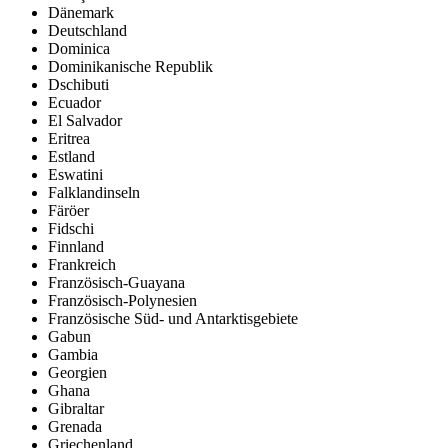
Dänemark
Deutschland
Dominica
Dominikanische Republik
Dschibuti
Ecuador
El Salvador
Eritrea
Estland
Eswatini
Falklandinseln
Färöer
Fidschi
Finnland
Frankreich
Französisch-Guayana
Französisch-Polynesien
Französische Süd- und Antarktisgebiete
Gabun
Gambia
Georgien
Ghana
Gibraltar
Grenada
Griechenland