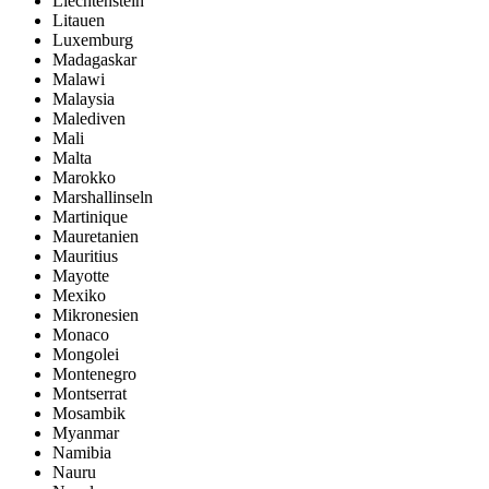
Liechtenstein
Litauen
Luxemburg
Madagaskar
Malawi
Malaysia
Malediven
Mali
Malta
Marokko
Marshallinseln
Martinique
Mauretanien
Mauritius
Mayotte
Mexiko
Mikronesien
Monaco
Mongolei
Montenegro
Montserrat
Mosambik
Myanmar
Namibia
Nauru