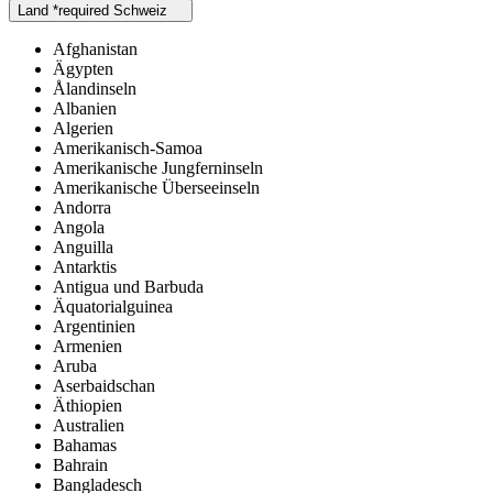
Land
*
required
Schweiz
Afghanistan
Ägypten
Ålandinseln
Albanien
Algerien
Amerikanisch-Samoa
Amerikanische Jungferninseln
Amerikanische Überseeinseln
Andorra
Angola
Anguilla
Antarktis
Antigua und Barbuda
Äquatorialguinea
Argentinien
Armenien
Aruba
Aserbaidschan
Äthiopien
Australien
Bahamas
Bahrain
Bangladesch