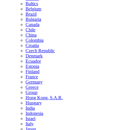
Baltics
Belgium
Brazil
Bulgaria
Canada
Chile
China
Colombia
Croatia
Czech Republic
Denmark
Ecuador
Estonia
Finland
France
Germany
Greece
Group
Hong Kong, S.A.R.
Hungary
India
Indonesia
Israel
Italy
Japan