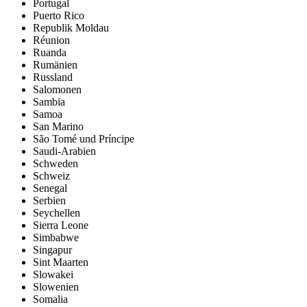
Portugal
Puerto Rico
Republik Moldau
Réunion
Ruanda
Rumänien
Russland
Salomonen
Sambia
Samoa
San Marino
São Tomé und Príncipe
Saudi-Arabien
Schweden
Schweiz
Senegal
Serbien
Seychellen
Sierra Leone
Simbabwe
Singapur
Sint Maarten
Slowakei
Slowenien
Somalia