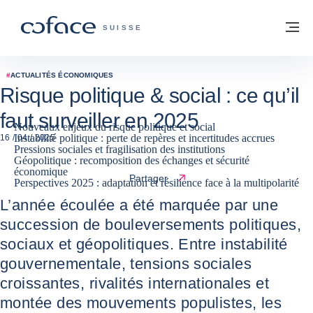
Voir le contenu
Retour à la page d'accueil
M
COFACE, FOR TRADE - PAGE D'ACCUE
SUISSE
#
ACTUALITÉS ÉCONOMIQUES
Risque politique & social : ce qu’il
faut surveiller en 2025
Nouveaux enjeux du risque politique et social
Instabilité politique : perte de repères et incertitudes accrues
16 / 04 / 2025
Pressions sociales et fragilisation des institutions
Géopolitique : recomposition des échanges et sécurité
économique
Partager
Perspectives 2025 : adaptation et résilience face à la multipolarité
L’année écoulée a été marquée par une
succession de bouleversements politiques,
sociaux et géopolitiques. Entre instabilité
gouvernementale, tensions sociales
croissantes, rivalités internationales et
montée des mouvements populistes, les