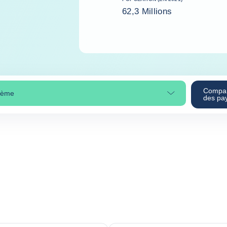
62,3 Millions
Compa
thème
ctionner une section
des pa