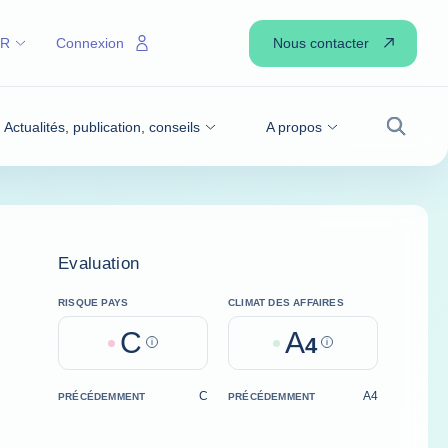
Nous contacter
FR
Connexion
Actualités, publication, conseils
A propos
Recher
Evaluation
RISQUE PAYS
CLIMAT DES AFFAIRES
C
A
Help
4
Help
C
A4
PRÉCÉDEMMENT
PRÉCÉDEMMENT