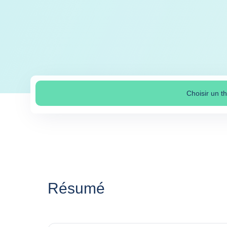
Choisir un 
Séle
Résumé