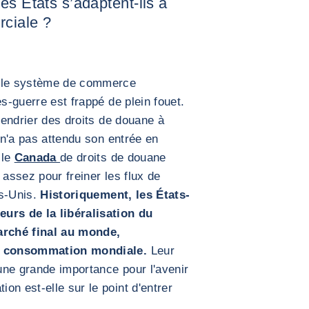
es États s’adaptent-ils à
rciale ?
, le système de commerce
ès-guerre est frappé de plein fouet.
alendrier des droits de douane à
t n'a pas attendu son entrée en
 le
Canada
de droits de douane
 assez pour freiner les flux de
ts-Unis.
Historiquement, les États-
urs de la libéralisation du
arché final au monde,
la consommation mondiale.
Leur
une grande importance pour l'avenir
on est-elle sur le point d'entrer