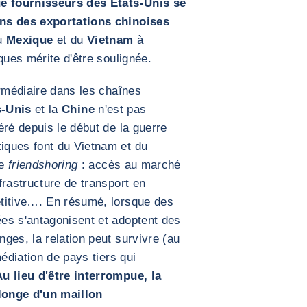
ue fournisseurs des États-Unis se
ons des exportations chinoises
u
Mexique
et du
Vietnam
à
iques mérite d'être soulignée.
ermédiaire dans les chaînes
s-Unis
et la
Chine
n'est pas
éré depuis le début de la guerre
iques font du Vietnam et du
le
friendshoring
: accès au marché
frastructure de transport en
titive…. En résumé, lorsque des
es s'antagonisent et adoptent des
ges, la relation peut survivre (au
médiation de pays tiers qui
Au lieu d'être interrompue, la
longe d'un maillon