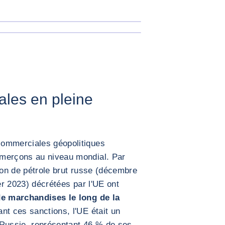
AGRANDIR L'IMAGE
AGRANDIR L'IMAGE
les en pleine
commerciales géopolitiques
mmerçons au niveau mondial. Par
tion de pétrole brut russe (décembre
ier 2023) décrétées par l'UE ont
 de marchandises le long de la
nt ces sanctions, l'UE était un
 Russie, représentant 46 % de ses