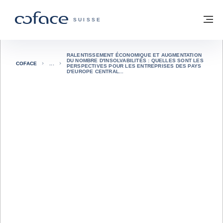
Voir le contenu
Retour à la page d'accueil
M
COFACE, FOR TRADE - PAGE D'ACCUE
SUISSE
RALENTISSEMENT ÉCONOMIQUE ET AUGMENTATION
DU NOMBRE D'INSOLVABILITÉS : QUELLES SONT LES
COFACE
PERSPECTIVES POUR LES ENTREPRISES DES PAYS
D'EUROPE CENTRAL...