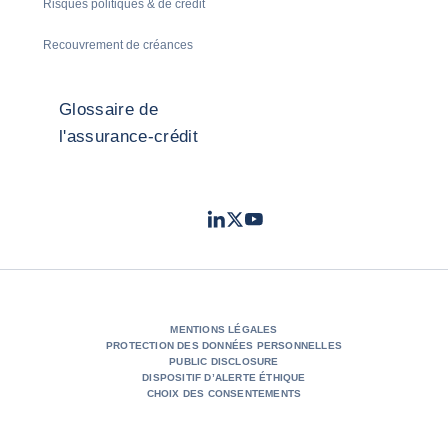
Risques politiques & de crédit
Recouvrement de créances
Glossaire de
l'assurance-crédit
LinkedIn
Twitter
Youtube
- Coface
- Coface
- Coface
MENTIONS LÉGALES
PROTECTION DES DONNÉES PERSONNELLES
PUBLIC DISCLOSURE
DISPOSITIF D’ALERTE ÉTHIQUE
CHOIX DES CONSENTEMENTS