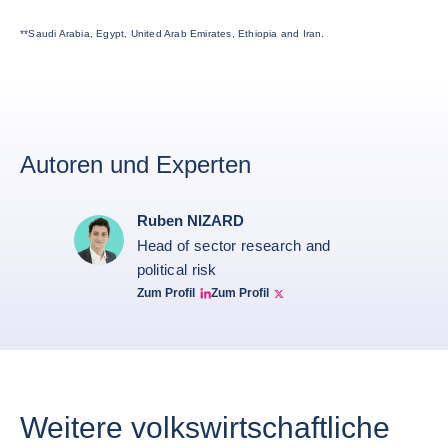
**Saudi Arabia, Egypt, United Arab Emirates, Ethiopia and Iran.
Autoren und Experten
Ruben NIZARD
Head of sector research and
political risk
Zum Profil
Zum Profil
Ruben Nizard linkedin
Ruben Nizard twitter
Weitere volkswirtschaftliche