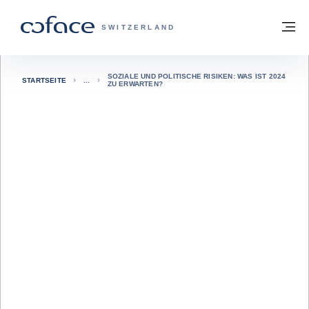
Weiter zum Inhalt
Zurück zur Startseite
M
COFACE FOR TRADE - WEBSEITE DER 
SWITZERLAND
SOZIALE UND POLITISCHE RISIKEN: WAS IST 2024
STARTSEITE
ZU ERWARTEN?