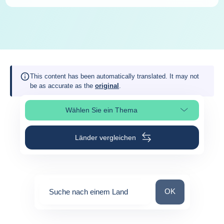
This content has been automatically translated. It may not
be as accurate as the
original
.
Wählen Sie ein Thema
Seitenabschnitt auswählen
Länder vergleichen
Suche nach einem
OK
Suche nach einem Land
0
suggestions