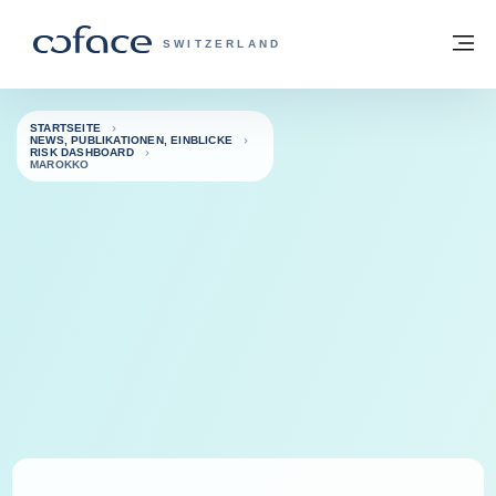
Weiter zum Inhalt
Zurück zur Startseite
M
COFACE FOR TRADE - WEBSEITE DER 
SWITZERLAND
STARTSEITE
NEWS, PUBLIKATIONEN, EINBLICKE
RISK DASHBOARD
MAROKKO