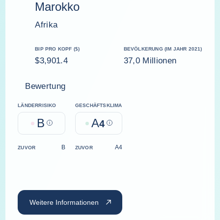
Marokko
Afrika
BIP PRO KOPF ($)
BEVÖLKERUNG (IM JAHR 2021)
$3,901.4
37,0 Millionen
Bewertung
LÄNDERRISIKO
GESCHÄFTSKLIMA
B
A
Help
4
Help
B
A4
ZUVOR
ZUVOR
Weitere Informationen