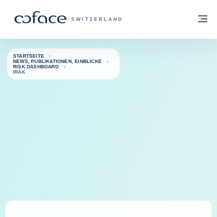
Weiter zum Inhalt
Zurück zur Startseite
M
COFACE FOR TRADE - WEBSEITE DER 
SWITZERLAND
STARTSEITE
NEWS, PUBLIKATIONEN, EINBLICKE
RISK DASHBOARD
IRAK