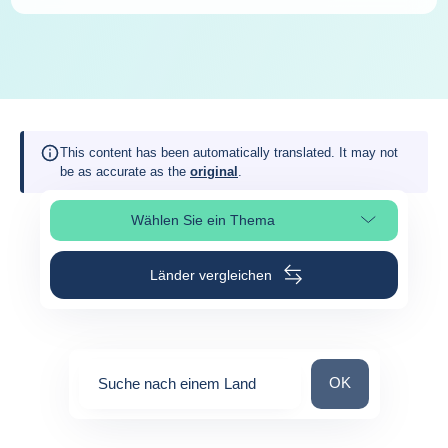
This content has been automatically translated. It may not
be as accurate as the
original
.
Wählen Sie ein Thema
Seitenabschnitt auswählen
Länder vergleichen
Suche nach einem
OK
Suche nach einem Land
0
suggestions