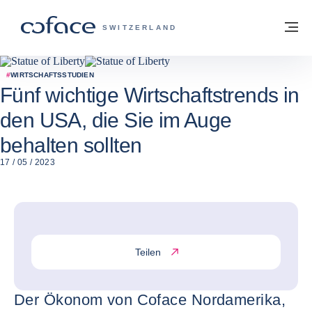
Weiter zum Inhalt
Zurück zur Startseite
M
COFACE FOR TRADE - WEBSEITE DER 
SWITZERLAND
#
WIRTSCHAFTSSTUDIEN
Fünf wichtige Wirtschaftstrends in
den USA, die Sie im Auge
behalten sollten
17 / 05 / 2023
Teilen
Der Ökonom von Coface Nordamerika,