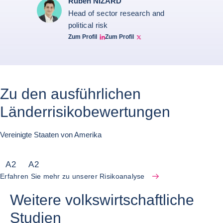
Ruben NIZARD
Head of sector research and
political risk
Zum Profil
Zum Profil
Ruben Nizard linkedin
Ruben Nizard twitter
Zu den ausführlichen
Länderrisikobewertungen
Vereinigte Staaten von Amerika
A
2
A
2
Erfahren Sie mehr zu unserer Risikoanalyse
Weitere volkswirtschaftliche
Studien