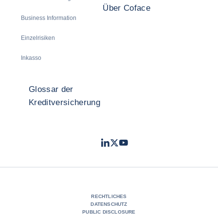
Über Coface
Business Information
Einzelrisiken
Inkasso
Glossar der
Kreditversicherung
LinkedIn
Twitter
Youtube
- Coface
- Coface
- Coface
RECHTLICHES
DATENSCHUTZ
PUBLIC DISCLOSURE