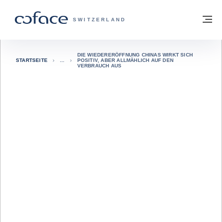
Weiter zum Inhalt
Zurück zur Startseite
M
COFACE FOR TRADE - WEBSEITE DER 
SWITZERLAND
DIE WIEDERERÖFFNUNG CHINAS WIRKT SICH
STARTSEITE
POSITIV, ABER ALLMÄHLICH AUF DEN
VERBRAUCH AUS