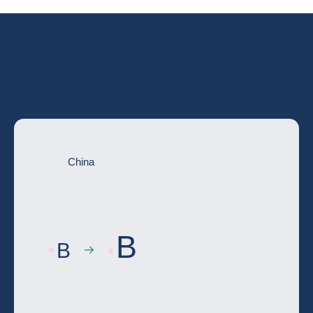
Zu den ausführlichen
Länderrisikobewertungen
China
B
B