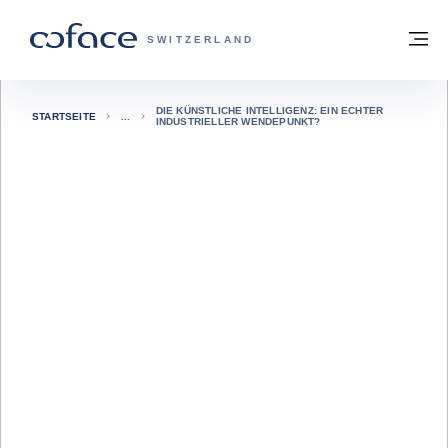
Weiter zum Inhalt
Zurück zur Startseite
M
COFACE FOR TRADE - WEBSEITE DER 
SWITZERLAND
DIE KÜNSTLICHE INTELLIGENZ: EIN ECHTER
STARTSEITE
INDUSTRIELLER WENDEPUNKT?