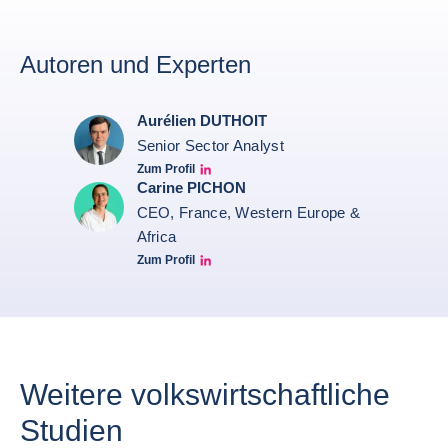
Autoren und Experten
Aurélien DUTHOIT
Senior Sector Analyst
Zum Profil
Aurélien Duthoit Linkedin profile
Carine PICHON
CEO, France, Western Europe &
Africa
Zum Profil
Carine Pichon Linkedin
Weitere volkswirtschaftliche
Studien