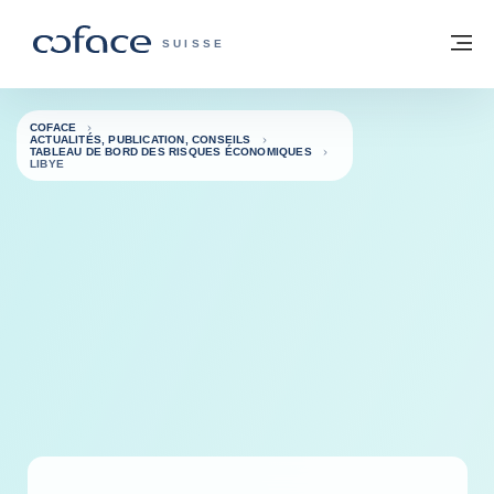
Voir le contenu
Retour à la page d'accueil
M
COFACE, FOR TRADE - PAGE D'ACCUE
SUISSE
COFACE
ACTUALITÉS, PUBLICATION, CONSEILS
TABLEAU DE BORD DES RISQUES ÉCONOMIQUES
LIBYE