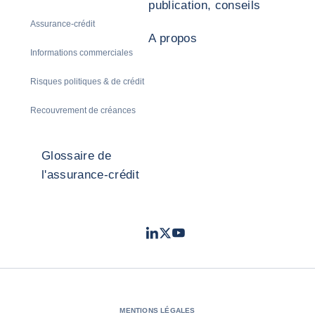
publication, conseils
Assurance-crédit
A propos
Informations commerciales
Risques politiques & de crédit
Recouvrement de créances
Glossaire de
l'assurance-crédit
LinkedIn
Twitter
Youtube
- Coface
- Coface
- Coface
MENTIONS LÉGALES