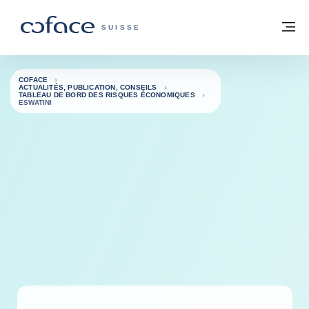
Voir le contenu
Retour à la page d'accueil
M
COFACE, FOR TRADE - PAGE D'ACCUE
SUISSE
COFACE
ACTUALITÉS, PUBLICATION, CONSEILS
TABLEAU DE BORD DES RISQUES ÉCONOMIQUES
ESWATINI