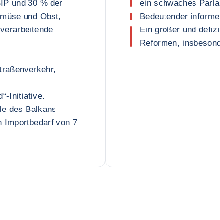
BIP und 30 % der
ein schwaches Parl
emüse und Obst,
Bedeutender informel
verarbeitende
Ein großer und defizi
Reformen, insbesond
traßenverkehr,
-Initiative.
lle des Balkans
n Importbedarf von 7