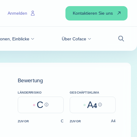
Kontaktieren Sie uns
Anmelden
onen, Einblicke
Über Coface
Suche
Bewertung
LÄNDERRISIKO
GESCHÄFTSKLIMA
C
A
Help
4
Help
C
A4
ZUVOR
ZUVOR