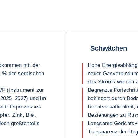
Schwächen
abkommen mit der
Hohe Energieabhängi
3 % der serbischen
neuer Gasverbindun
des Stroms werden a
F (Instrument zur
Begrenzte Fortschrit
k 2025–2027) und im
behindert durch Bede
itrittsprozesses
Rechtsstaatlichkeit,
fer, Zink, Blei,
Beziehungen zu Rus
edoch größtenteils
Langsame Gerichtsve
Transparenz der Reg