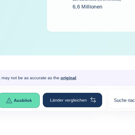
6,6 Millionen
It may not be as accurate as the
original
.
Länder vergleichen
Suche nac
Ausblick
0
suggesti