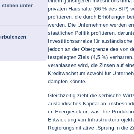
einem günstigeren Investitionsklima
n stehen unter
privaten Haushalte (66 % des BIP) w
profitieren, die durch Erhöhungen be
werden. Die Unternehmen werden ern
staatlichen Politik profitieren, daru
urbulenzen
Investitionsanreize für ausländische 
jedoch an der Obergrenze des von d
festgelegten Ziels (4,5 %) verharren
veranlassen wird, die Zinsen auf ei
Kreditwachstum sowohl für Unterneh
dämpfen könnte.
Gleichzeitig zieht die serbische Wirt
ausländisches Kapital an, insbeson
im Energiesektor, was ihre Produktio
Entwicklung von Infrastrukturprojekt
Regierungsinitiative „Sprung in die 