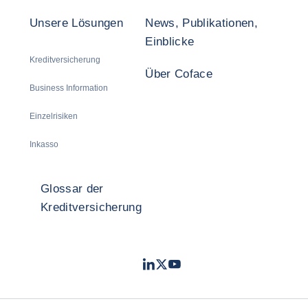
Unsere Lösungen
News, Publikationen,
Einblicke
Kreditversicherung
Über Coface
Business Information
Einzelrisiken
Inkasso
Glossar der
Kreditversicherung
LinkedIn
Twitter
Youtube
- Coface
- Coface
- Coface