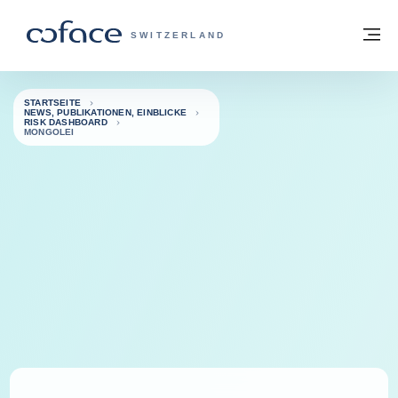
Weiter zum Inhalt
Zurück zur Startseite
M
COFACE FOR TRADE - WEBSEITE DER 
SWITZERLAND
STARTSEITE
NEWS, PUBLIKATIONEN, EINBLICKE
RISK DASHBOARD
MONGOLEI