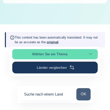
This content has been automatically translated. It may not
be as accurate as the
original
.
Wählen Sie ein Thema
Seitenabschnitt auswählen
Länder vergleichen
Suche nach einem
OK
Suche nach einem Land
0
suggestions