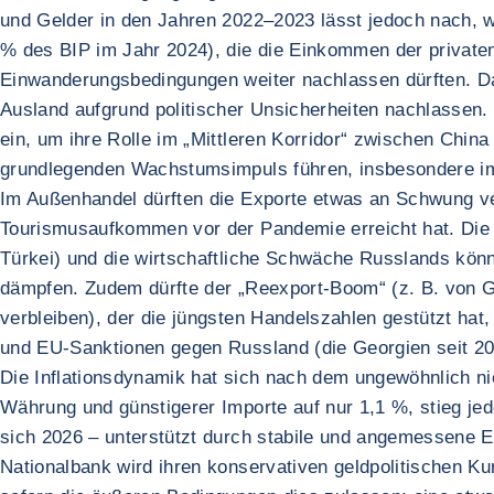
und Gelder in den Jahren 2022–2023 lässt jedoch nach, w
% des BIP im Jahr 2024), die die Einkommen der privaten
Einwanderungsbedingungen weiter nachlassen dürften. Da
Ausland aufgrund politischer Unsicherheiten nachlassen. Di
ein, um ihre Rolle im „Mittleren Korridor“ zwischen Chin
grundlegenden Wachstumsimpuls führen, insbesondere 
Im Außenhandel dürften die Exporte etwas an Schwung ve
Tourismusaufkommen vor der Pandemie erreicht hat. Die
Türkei) und die wirtschaftliche Schwäche Russlands kön
dämpfen. Zudem dürfte der „Reexport-Boom“ (z. B. von G
verbleiben), der die jüngsten Handelszahlen gestützt h
und EU-Sanktionen gegen Russland (die Georgien seit 2023
Die Inflationsdynamik hat sich nach dem ungewöhnlich ni
Währung und günstigerer Importe auf nur 1,1 %, stieg jed
sich 2026 – unterstützt durch stabile und angemessene E
Nationalbank wird ihren konservativen geldpolitischen Kurs