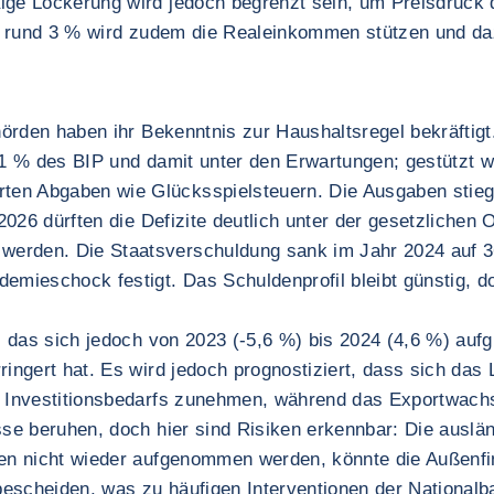
ige Lockerung wird jedoch begrenzt sein, um Preisdruck 
von rund 3 % wird zudem die Realeinkommen stützen und d
ehörden haben ihr Bekenntnis zur Haushaltsregel bekräfti
 2,1 % des BIP und damit unter den Erwartungen; gestütz
ten Abgaben wie Glücksspielsteuern. Die Ausgaben stie
 2026 dürften die Defizite deutlich unter der gesetzliche
erden. Die Staatsverschuldung sank im Jahr 2024 auf 36
demieschock festigt. Das Schuldenprofil bleibt günstig,
t, das sich jedoch von 2023 (-5,6 %) bis 2024 (4,6 %) auf
ringert hat. Es wird jedoch prognostiziert, dass sich das
n Investitionsbedarfs zunehmen, während das Exportwachs
sse beruhen, doch hier sind Risiken erkennbar: Die auslä
men nicht wieder aufgenommen werden, könnte die Außenfi
bescheiden, was zu häufigen Interventionen der National