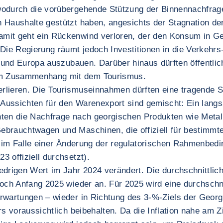
odurch die vorübergehende Stützung der Binnennachfrage 
 Haushalte gestützt haben, angesichts der Stagnation der
mit geht ein Rückenwind verloren, der den Konsum in Geo
e Regierung räumt jedoch Investitionen in die Verkehrs-, L
a und Europa auszubauen. Darüber hinaus dürften öffentlic
im Zusammenhang mit dem Tourismus.
rlieren. Die Tourismuseinnahmen dürften eine tragende S
 Aussichten für den Warenexport sind gemischt: Ein lan
nten die Nachfrage nach georgischen Produkten wie Metal
ebrauchtwagen und Maschinen, die offiziell für bestimmt
at, im Falle einer Änderung der regulatorischen Rahmen
 offiziell durchsetzt).
edrigen Wert im Jahr 2024 verändert. Die durchschnittlic
och Anfang 2025 wieder an. Für 2025 wird eine durchschnit
rwartungen – wieder in Richtung des 3-%-Ziels der Georgi
 voraussichtlich beibehalten. Da die Inflation nahe am Ziel