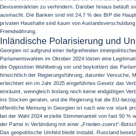
Devisenmärkten zu verhindern. Darüber hinaus beläuft si
ausmacht. Die Banken sind mit 24,7 % des BIP die Haup
privaten Haushalte sind kaum von Auslandsverschuldung b
Fremdwährung.
Inländische Polarisierung und Uns
Georgien ist aufgrund einer tiefgreifenden innenpolitisch
Parlamentswahlen im Oktober 2024 lösten eine Legitimati
die Opposition Wahlbetrug vor und boykottiert das Parlam
hinsichtlich der Regierungsführung, darunter Versuche, M
erleichtert ein im Jahr 2025 eingeführtes Gesetz das Ve
einräumt, wenngleich bislang noch keine endgültigen Ve
ins Stocken geraten, und die Regierung hat die EU-bezo
öffentliche Meinung in Georgien ist nach wie vor stark pr
bei der Wahl 2024 erzielte Stimmenanteil von fast 50 % w
der Partei in Verbindung mit einer „Frieden-zuerst“-Botsc
Das geopolitische Umfeld bleibt instabil. Russland beset