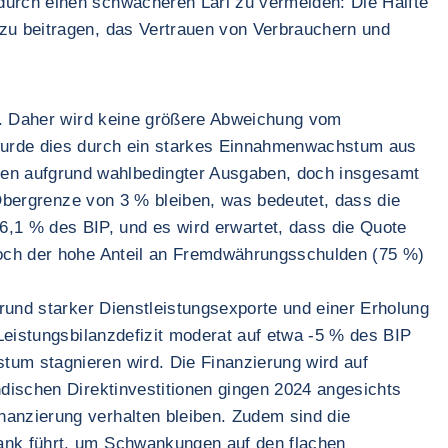
durch einen schwächeren Lari zu vermeiden: Die Hälfte
azu beitragen, das Vertrauen von Verbrauchern und
gt. Daher wird keine größere Abweichung vom
t wurde dies durch ein starkes Einnahmenwachstum aus
gen aufgrund wahlbedingter Ausgaben, doch insgesamt
n Obergrenze von 3 % bleiben, was bedeutet, dass die
,1 % des BIP, und es wird erwartet, dass die Quote
 doch der hohe Anteil an Fremdwährungsschulden (75 %)
grund starker Dienstleistungsexporte und einer Erholung
 Leistungsbilanzdefizit moderat auf etwa -5 % des BIP
tum stagnieren wird. Die Finanzierung wird auf
ndischen Direktinvestitionen gingen 2024 angesichts
nanzierung verhalten bleiben. Zudem sind die
bank führt, um Schwankungen auf den flachen