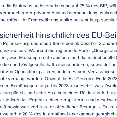
ch die Bruttoauslandsverschuldung auf 75 % des BIP, wäh
tverursacher der privaten Auslandsverschuldung, währe
etroffen. Ihr Fremdwährungsrisiko besteht hauptsächlich
icherheit hinsichtlich des EU-Beit
en Polarisierung und umstrittener demokratischer Standards
onskrise aus. Während die regierende Partei „Georgische
ent, was Massenproteste auslöste und die institutionelle
edien und Zivilgesellschaft einzuschränken, sowie der an
rbot von Oppositionsparteien, indem es dem Verfassungsge
rbote verhängt wurden. Obwohl die EU Georgien Ende 2023
genen Bemühungen sogar bis 2028 ausgesetzt, was Zweife
o-europäisch, und jeder Anschein eines Rückschritts birgt
ar jedoch das Ergebnis einer zersplitterten und geschwäc
haft sowie weit verbreiteter öffentlicher Besorgnis, Russl
zt weiterhin 20 % des international anerkannten georgisc