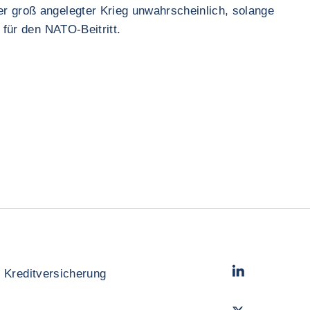
er groß angelegter Krieg unwahrscheinlich, solange
 für den NATO-Beitritt.
LinkedIn
- Cofac
 Kreditversicherung
Twitter
- Coface