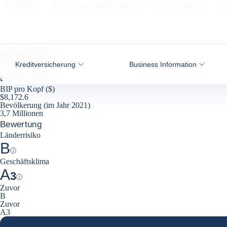
Weiter zum Inhalt
STARTSEITE
NEWS, PUBLIKATIONEN, EINBLICKE
RISK DASHBOARD
GE
Georgien
Kreditversicherung
Business Information
Europa, Asien
BIP pro Kopf ($)
$8,172.6
Bevölkerung (im Jahr 2021)
3,7 Millionen
Bewertung
Länderrisiko
B
Help
Geschäftsklima
A
3
Help
Zuvor
B
Zuvor
A3