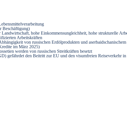
 Lebensmittelverarbeitung
er Beschäftigung)
er Landwirtschaft, hohe Einkommensungleichheit, hohe strukturelle Arb
fizierten Arbeitskräften
d Abhängigkeit von russischen Erdölprodukten und aserbaidschanischem
 Kredite im März 2025)
ssetien werden von russischen Streitkräften besetzt
D) gefährdet den Beitritt zur EU und den visumfreien Reiseverkehr in