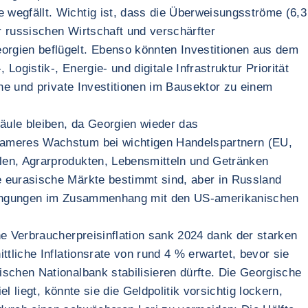
wegfällt. Wichtig ist, dass die Überweisungsströme (6,3
 russischen Wirtschaft und verschärfter
rgien beflügelt. Ebenso könnten Investitionen aus dem
ogistik-, Energie- und digitale Infrastruktur Priorität
he und private Investitionen im Bausektor zu einem
äule bleiben, da Georgien wieder das
gsameres Wachstum bei wichtigen Handelspartnern (EU,
len, Agrarprodukten, Lebensmitteln und Getränken
e eurasische Märkte bestimmt sind, aber in Russland
bedingungen im Zusammenhang mit den US-amerikanischen
he Verbraucherpreisinflation sank 2024 dank der starken
tliche Inflationsrate von rund 4 % erwartet, bevor sie
schen Nationalbank stabilisieren dürfte. Die Georgische
 liegt, könnte sie die Geldpolitik vorsichtig lockern,