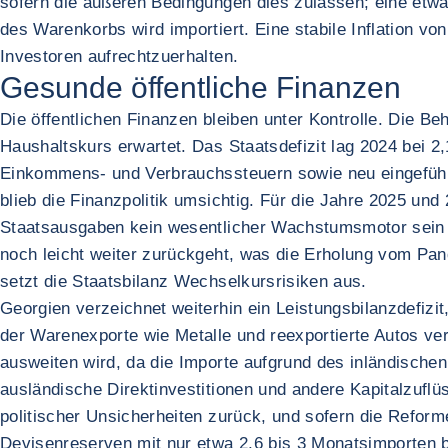
sofern die äußeren Bedingungen dies zulassen; eine etwa
des Warenkorbs wird importiert. Eine stabile Inflation 
Investoren aufrechtzuerhalten.
Gesunde öffentliche Finanzen
Die öffentlichen Finanzen bleiben unter Kontrolle. Die B
Haushaltskurs erwartet. Das Staatsdefizit lag 2024 bei
Einkommens- und Verbrauchssteuern sowie neu eingeführ
blieb die Finanzpolitik umsichtig. Für die Jahre 2025 und
Staatsausgaben kein wesentlicher Wachstumsmotor sein w
noch leicht weiter zurückgeht, was die Erholung vom Pan
setzt die Staatsbilanz Wechselkursrisiken aus.
Georgien verzeichnet weiterhin ein Leistungsbilanzdefizi
der Warenexporte wie Metalle und reexportierte Autos ver
ausweiten wird, da die Importe aufgrund des inländische
ausländische Direktinvestitionen und andere Kapitalzuflü
politischer Unsicherheiten zurück, und sofern die Refor
Devisenreserven mit nur etwa 2,6 bis 3 Monatsimporten 