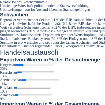
Relativ solides Geschäftsumfeld
Umsichtige Wirtschaftspolitik, moderate Staatsverschuldung
Überweisungen von im Ausland lebenden Staatsangehörigen
Schwächen
Begrenzter verarbeitender Sektor: 8,1 % des BIP, hauptsächlich in der
Geringe landwirtschaftliche Produktivität (6,2 % des BIP, aber 40 % d
Weit verbreitete Schattenwirtschaft (62 % des BIP), insbesondere in d
jungen Menschen (30 % Arbeitslose), Mangel an Infrastruktur und quali
Strukturelles Handelsdefizit, Exporte mit geringer Wertschöpfung un
Stark dollarisiertes Bankensystem (52,8 % der Einlagen und 43 % der
Spaltung in pro-westliche und pro-russische Lager, Abchasien und Südo
Der autoritäre Kurs der regierenden Partei „Georgischer Traum“ (RG-G
Handelsaustausch
Export
von Waren in % der Gesamtmenge
Kirgisistan
20%
Kasachstan
13%
Aserbaidschan
11%
Russland
10%
Armenien
9%
Import
von Waren in % der Gesamtmenge