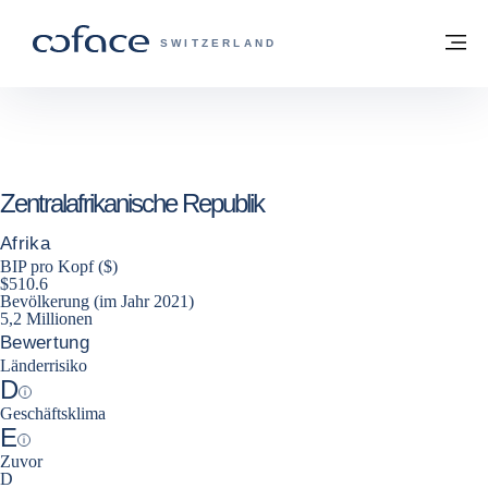
Weiter zum Inhalt
Zurück zur Startseite
M
COFACE FOR TRADE - WEBSEITE DER 
SWITZERLAND
Zentralafrikanische Republik
Afrika
BIP pro Kopf ($)
$510.6
Bevölkerung (im Jahr 2021)
5,2 Millionen
Bewertung
Länderrisiko
D
Help
Geschäftsklima
E
Help
Zuvor
D