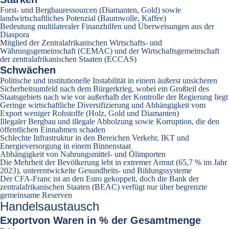
Forst- und Bergbauressourcen (Diamanten, Gold) sowie
landwirtschaftliches Potenzial (Baumwolle, Kaffee)
Bedeutung multilateraler Finanzhilfen und Überweisungen aus der
Diaspora
Mitglied der Zentralafrikanischen Wirtschafts- und
Währungsgemeinschaft (CEMAC) und der Wirtschaftsgemeinschaft
der zentralafrikanischen Staaten (ECCAS)
Schwächen
Politische und institutionelle Instabilität in einem äußerst unsicheren
Sicherheitsumfeld nach dem Bürgerkrieg, wobei ein Großteil des
Staatsgebiets nach wie vor außerhalb der Kontrolle der Regierung liegt
Geringe wirtschaftliche Diversifizierung und Abhängigkeit vom
Export weniger Rohstoffe (Holz, Gold und Diamanten)
Illegaler Bergbau und illegale Abholzung sowie Korruption, die den
öffentlichen Einnahmen schaden
Schlechte Infrastruktur in den Bereichen Verkehr, IKT und
Energieversorgung in einem Binnenstaat
Abhängigkeit von Nahrungsmittel- und Ölimporten
Die Mehrheit der Bevölkerung lebt in extremer Armut (65,7 % im Jahr
2023), unterentwickelte Gesundheits- und Bildungssysteme
Der CFA-Franc ist an den Euro gekoppelt, doch die Bank der
zentralafrikanischen Staaten (BEAC) verfügt nur über begrenzte
gemeinsame Reserven
Handelsaustausch
Export
von Waren in % der Gesamtmenge