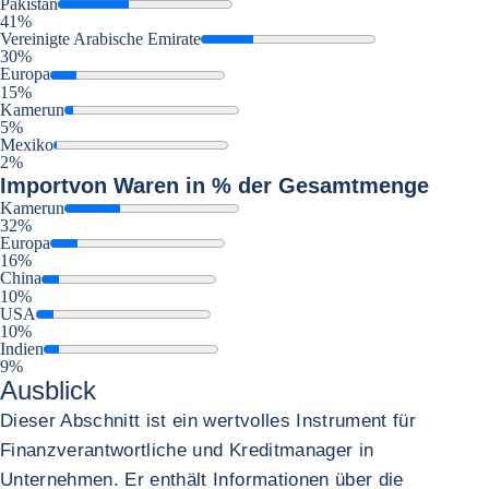
Pakistan
41%
Vereinigte Arabische Emirate
30%
Europa
15%
Kamerun
5%
Mexiko
2%
Import
von Waren in % der Gesamtmenge
Kamerun
32%
Europa
16%
China
10%
USA
10%
Indien
9%
Ausblick
Dieser Abschnitt ist ein wertvolles Instrument für
Finanzverantwortliche und Kreditmanager in
Unternehmen. Er enthält Informationen über die