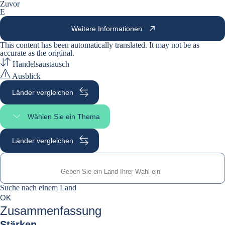
Zuvor
E
Weitere Informationen
This content has been automatically translated. It may not be as
accurate as the
original
.
Handelsaustausch
Ausblick
Länder vergleichen
Wählen Sie ein Thema
Seitenabschnitt auswählen
Länder vergleichen
Suche nach einem Land
Suche nach einem Land
0
OK
suggestions
Zusammenfassung
Stärken