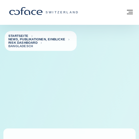
Weiter zum Inhalt
Zurück zur Startseite
M
COFACE FOR TRADE - WEBSEITE DER 
SWITZERLAND
STARTSEITE
NEWS, PUBLIKATIONEN, EINBLICKE
RISK DASHBOARD
BANGLADESCH