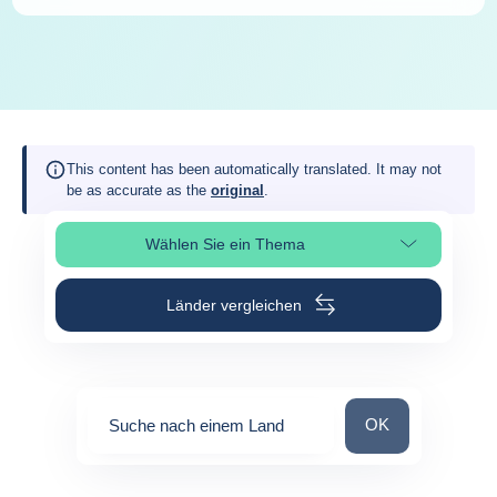
This content has been automatically translated. It may not
be as accurate as the
original
.
Wählen Sie ein Thema
Seitenabschnitt auswählen
Länder vergleichen
Suche nach einem
OK
Suche nach einem Land
0
suggestions