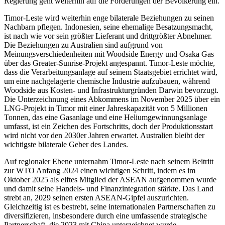
Regierung geht weiterhin auf die Forderungen der Bevölkerung ein.
Timor-Leste wird weiterhin enge bilaterale Beziehungen zu seinen
Nachbarn pflegen. Indonesien, seine ehemalige Besatzungsmacht,
ist nach wie vor sein größter Lieferant und drittgrößter Abnehmer.
Die Beziehungen zu Australien sind aufgrund von
Meinungsverschiedenheiten mit Woodside Energy und Osaka Gas
über das Greater-Sunrise-Projekt angespannt. Timor-Leste möchte,
dass die Verarbeitungsanlage auf seinem Staatsgebiet errichtet wird,
um eine nachgelagerte chemische Industrie aufzubauen, während
Woodside aus Kosten- und Infrastrukturgründen Darwin bevorzugt.
Die Unterzeichnung eines Abkommens im November 2025 über ein
LNG-Projekt in Timor mit einer Jahreskapazität von 5 Millionen
Tonnen, das eine Gasanlage und eine Heliumgewinnungsanlage
umfasst, ist ein Zeichen des Fortschritts, doch der Produktionsstart
wird nicht vor den 2030er Jahren erwartet. Australien bleibt der
wichtigste bilaterale Geber des Landes.
Auf regionaler Ebene unternahm Timor-Leste nach seinem Beitritt
zur WTO Anfang 2024 einen wichtigen Schritt, indem es im
Oktober 2025 als elftes Mitglied der ASEAN aufgenommen wurde
und damit seine Handels- und Finanzintegration stärkte. Das Land
strebt an, 2029 seinen ersten ASEAN-Gipfel auszurichten.
Gleichzeitig ist es bestrebt, seine internationalen Partnerschaften zu
diversifizieren, insbesondere durch eine umfassende strategische
Partnerschaft, die 2023 mit China unterzeichnet wurde.