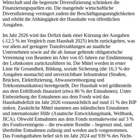
Wirtschaft und die begrenzte Diversifizierung schränken die
Finanzierungsquellen ein. Die mangelnde wirtschaftliche
Diversifizierung verringert zudem die Beschäftigungsmöglichkeiten
und erhöht die Abhängigkeit der Haushalte von öffentlichen
Ausgaben.
Im Jahr 2026 wird das Defizit dank einer Kürzung der Ausgaben
(-12,5 % im Vergleich zum Haushalt 2025) leicht zurückgehen, was
vor allem auf geringere Transferzahlungen an staatliche
Unternehmen sowie auf die ab Januar geltende obligatorische
Verrentung von Beamten im Alter von 65 Jahren zur Eindämmung
der Lohnkosten zurückzuführen ist. Die Mittel werden in erster
Linie für Gesundheit, Bildung, soziale Sicherung (die 16,3 % der
Ausgaben ausmacht) und unverzichtbare Infrastruktur (Straßen,
Brücken, Elektrifizierung, Abwasserentsorgung und
Telekommunikation) bereitgestellt. Der Haushalt wird größtenteils
aus dem Erdölfonds finanziert (etwa 86 % der Einnahmen). Unter
Einbeziehung der Entnahmen aus dem Fonds wird das
Haushaltsdefizit im Jahr 2026 voraussichtlich auf rund 11 % des BIP
sinken. Zusätzliche Mittel stammen aus inländischen Einnahmen
und internationaler Hilfe (Asiatische Entwicklungsbank, Weltbank,
JICA). Obwohl Entnahmen aus dem Fonds normalerweise auf 3 %
des Fondsvermögens – die erwartete Rendite – begrenzt sind, sind
überhöhte Entnahmen zulässig und werden auch vorgenommen.
Das Fondsguthaben belief sich im Jahr 2024 auf 939 % des Nicht-