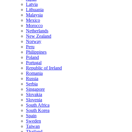
Latvia
Lithuania
Malaysia
Mexico
Morocco
Netherlands
New Zealand
Norway
Peru
Philippines
Poland
Portugal
Republic of Ireland
Romania
Russia
Serbia
Singapore
Slovakia
Slovenia
South Africa
South Korea
Spain
Sweden
Taiwan
Thailand