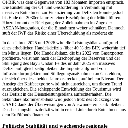
Öl-BIP, was dem Gegenwert von 183 Monaten Importen entsprach.
Die Einstellung der Öl- und Gasförderung in Verbindung mit
massiven Entnahmen zur Finanzierung von Defiziten könnte jedoch
bis Ende der 2030er Jahre zu einer Erschöpfung der Mittel führen.
Hinzu kommt der Rückgang der Zolleinnahmen im Zuge der
ASEAN-Integration, der die Einnahmen weiter schmälert. Dennoch
stuft der IWF das Risiko einer Überschuldung als moderat ein.
In den Jahren 2025 und 2026 wird die Leistungsbilanz aufgrund
eines erheblichen Handelsdefizits (über 40 % des BIP) weiterhin tief
im Minus liegen. Die Handelsbilanz, die bis 2022 von Gasexporten
profitierte, weist nun nach der Erschöpfung der Reserven und der
Stilllegung des Bayu-Undan-Feldes im Jahr 2025 ein massives
Defizit auf; gleichzeitig bleiben die Importe aufgrund von
Infrastrukturprojekten und Stilllegungsmaßnahmen an Gasfeldern,
die sich über diese beiden Jahre erstrecken, auf hohem Niveau. Der
Anstieg der Kaffeeexporte wird nicht ausreichen, um diesen Trend
auszugleichen. Die schleppende Entwicklung des Tourismus wird
das Defizit in der Dienstleistungsbilanz aufrechterhalten. Die
Sekundäreinkommensbilanz wird jedoch trotz des Rückzugs von
USAID dank der Überweisungen von Auswanderern stark bleiben.
Das Leistungsbilanzdefizit wird in erster Linie durch Entnahmen aus
dem Erdölfonds finanziert.
Politische Stabilität und wachsende regionale