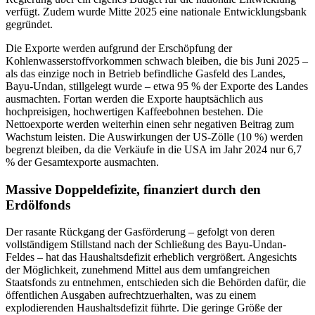
verfügt. Zudem wurde Mitte 2025 eine nationale Entwicklungsbank
gegründet.
Die Exporte werden aufgrund der Erschöpfung der
Kohlenwasserstoffvorkommen schwach bleiben, die bis Juni 2025 –
als das einzige noch in Betrieb befindliche Gasfeld des Landes,
Bayu-Undan, stillgelegt wurde – etwa 95 % der Exporte des Landes
ausmachten. Fortan werden die Exporte hauptsächlich aus
hochpreisigen, hochwertigen Kaffeebohnen bestehen. Die
Nettoexporte werden weiterhin einen sehr negativen Beitrag zum
Wachstum leisten. Die Auswirkungen der US-Zölle (10 %) werden
begrenzt bleiben, da die Verkäufe in die USA im Jahr 2024 nur 6,7
% der Gesamtexporte ausmachten.
Massive Doppeldefizite, finanziert durch den
Erdölfonds
Der rasante Rückgang der Gasförderung – gefolgt von deren
vollständigem Stillstand nach der Schließung des Bayu-Undan-
Feldes – hat das Haushaltsdefizit erheblich vergrößert. Angesichts
der Möglichkeit, zunehmend Mittel aus dem umfangreichen
Staatsfonds zu entnehmen, entschieden sich die Behörden dafür, die
öffentlichen Ausgaben aufrechtzuerhalten, was zu einem
explodierenden Haushaltsdefizit führte. Die geringe Größe der