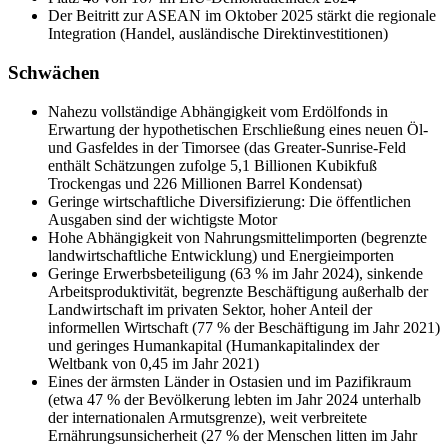
Der Beitritt zur ASEAN im Oktober 2025 stärkt die regionale
Integration (Handel, ausländische Direktinvestitionen)
Schwächen
Nahezu vollständige Abhängigkeit vom Erdölfonds in
Erwartung der hypothetischen Erschließung eines neuen Öl-
und Gasfeldes in der Timorsee (das Greater-Sunrise-Feld
enthält Schätzungen zufolge 5,1 Billionen Kubikfuß
Trockengas und 226 Millionen Barrel Kondensat)
Geringe wirtschaftliche Diversifizierung: Die öffentlichen
Ausgaben sind der wichtigste Motor
Hohe Abhängigkeit von Nahrungsmittelimporten (begrenzte
landwirtschaftliche Entwicklung) und Energieimporten
Geringe Erwerbsbeteiligung (63 % im Jahr 2024), sinkende
Arbeitsproduktivität, begrenzte Beschäftigung außerhalb der
Landwirtschaft im privaten Sektor, hoher Anteil der
informellen Wirtschaft (77 % der Beschäftigung im Jahr 2021)
und geringes Humankapital (Humankapitalindex der
Weltbank von 0,45 im Jahr 2021)
Eines der ärmsten Länder in Ostasien und im Pazifikraum
(etwa 47 % der Bevölkerung lebten im Jahr 2024 unterhalb
der internationalen Armutsgrenze), weit verbreitete
Ernährungsunsicherheit (27 % der Menschen litten im Jahr