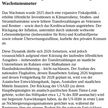
Wachstumsmotor
Das Wachstum wurde 2025 durch eine expansive Fiskalpolitik –
erhöhte öffentliche Investitionen in Klimaresilienz, Straßen- und
Strominfrastruktur sowie höhere Transferzahlungen an Veteranen
und Rentner – sowie durch das Kreditwachstum angetrieben. Der
Rückgang der Inflation, unterstützt durch sinkende weltweite
Lebensmittelpreise (insbesondere für Reis) und Kraftstoffpreise
sowie robuste Überweisungszuflüsse, kurbelte den privaten Konsum
an.
Diese Dynamik dürfte sich 2026 fortsetzen, wird jedoch
voraussichtlich aufgrund einer Kürzung der laufenden öffentlichen
Ausgaben – insbesondere der Transferzahlungen an staatliche
Unternehmen im Rahmen erster Maßnahmen zur
Haushaltskonsolidierung – leicht nachlassen. Der Ausbau des
nationalen Flughafens, dessen Bauarbeiten Anfang 2026 beginnen
und dessen Fertigstellung für 2028 geplant ist, wird von der
Asiatischen Entwicklungsbank, Japan, Australien und staatlichen
Mitteln finanziert. Der Rückzug der USAID (zu deren
Hauptbegünstigten im asiatisch-pazifischen Raum Timor-Leste
gehörte, wobei das Hilfspaket etwa 1,2 % des BIP ausmachte) wird
nur begrenzte Auswirkungen haben, da die US-Hilfe in erster Linie
an Nichtregierungsorganisationen gerichtet war, während die
Regierung über ein eigenes Budget für die nationale Entwicklung