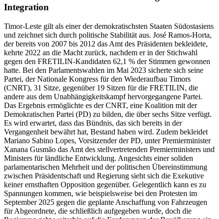
Integration
Timor-Leste gilt als einer der demokratischsten Staaten Südostasiens
und zeichnet sich durch politische Stabilität aus. José Ramos-Horta,
der bereits von 2007 bis 2012 das Amt des Präsidenten bekleidete,
kehrte 2022 an die Macht zurück, nachdem er in der Stichwahl
gegen den FRETILIN-Kandidaten 62,1 % der Stimmen gewonnen
hatte. Bei den Parlamentswahlen im Mai 2023 sicherte sich seine
Partei, der Nationale Kongress für den Wiederaufbau Timors
(CNRT), 31 Sitze, gegenüber 19 Sitzen für die FRETILIN, die
andere aus dem Unabhängigkeitskampf hervorgegangene Partei.
Das Ergebnis ermöglichte es der CNRT, eine Koalition mit der
Demokratischen Partei (PD) zu bilden, die über sechs Sitze verfügt.
Es wird erwartet, dass das Bündnis, das sich bereits in der
Vergangenheit bewährt hat, Bestand haben wird. Zudem bekleidet
Mariano Sabino Lopes, Vorsitzender der PD, unter Premierminister
Xanana Gusmão das Amt des stellvertretenden Premierministers und
Ministers für ländliche Entwicklung. Angesichts einer soliden
parlamentarischen Mehrheit und der politischen Übereinstimmung
zwischen Präsidentschaft und Regierung sieht sich die Exekutive
keiner ernsthaften Opposition gegenüber. Gelegentlich kann es zu
Spannungen kommen, wie beispielsweise bei den Protesten im
September 2025 gegen die geplante Anschaffung von Fahrzeugen
für Abgeordnete, die schließlich aufgegeben wurde, doch die