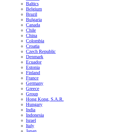
Baltics
Belgium
Brazil
Bulgaria
Canada
Chile
China
Colombia
Croatia
Czech Republic
Denmark
Ecuador
Estonia
Finland
France
Germany
Greece
Group
Hong Kong, S.A.R.
Hungary
India
Indonesia
Israel
Italy
Japan