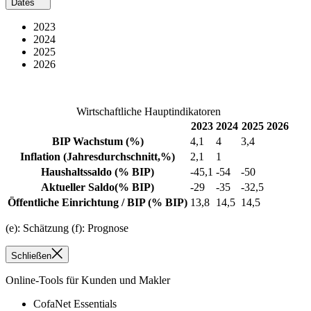
Dates
2023
2024
2025
2026
Wirtschaftliche Hauptindikatoren
2023
2024
2025
2026
BIP Wachstum
(%)
4,1
4
3,4
Inflation
(Jahresdurchschnitt,%)
2,1
1
Haushaltssaldo
(% BIP)
-45,1
-54
-50
Aktueller Saldo
(% BIP)
-29
-35
-32,5
Öffentliche Einrichtung / BIP
(% BIP)
13,8
14,5
14,5
(e): Schätzung (f): Prognose
Schließen
Online-Tools für Kunden und Makler
CofaNet Essentials