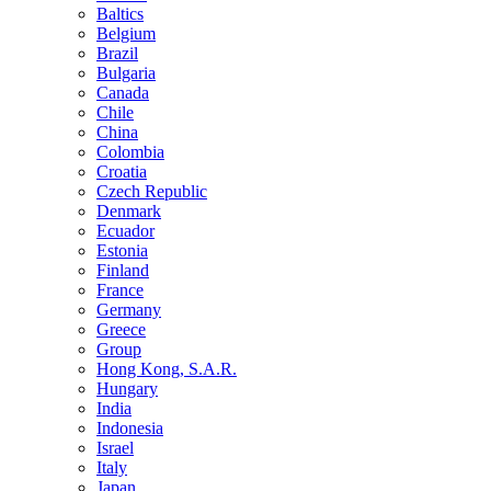
Baltics
Belgium
Brazil
Bulgaria
Canada
Chile
China
Colombia
Croatia
Czech Republic
Denmark
Ecuador
Estonia
Finland
France
Germany
Greece
Group
Hong Kong, S.A.R.
Hungary
India
Indonesia
Israel
Italy
Japan