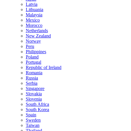
Latvia
Lithuania
Malaysia
Mexico
Morocco
Netherlands
New Zealand
Norway
Peru
Philippines
Poland
Portugal
Republic of Ireland
Romania
Russia
Serbia
Singapore
Slovakia
Slovenia
South Africa
South Korea
Spain
Sweden
Taiwan
Thailand