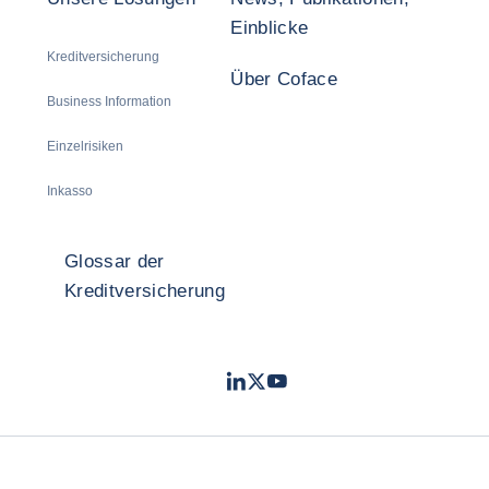
Einblicke
Kreditversicherung
Über Coface
Business Information
Einzelrisiken
Inkasso
Glossar der
Kreditversicherung
LinkedIn
Twitter
Youtube
- Coface
- Coface
- Coface