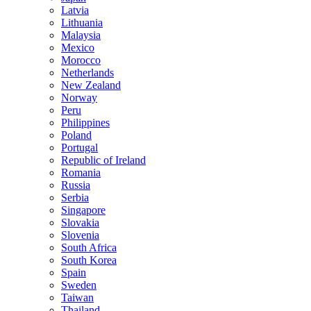
Latvia
Lithuania
Malaysia
Mexico
Morocco
Netherlands
New Zealand
Norway
Peru
Philippines
Poland
Portugal
Republic of Ireland
Romania
Russia
Serbia
Singapore
Slovakia
Slovenia
South Africa
South Korea
Spain
Sweden
Taiwan
Thailand