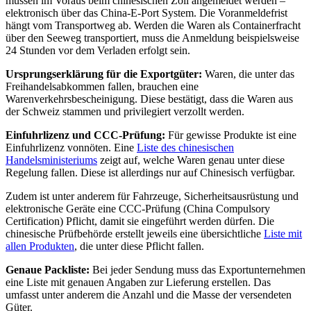
müssen im Voraus beim chinesischen Zoll angemeldet werden –
elektronisch über das China-E-Port System. Die Voranmeldefrist
hängt vom Transportweg ab. Werden die Waren als Containerfracht
über den Seeweg transportiert, muss die Anmeldung beispielsweise
24 Stunden vor dem Verladen erfolgt sein.
Ursprungserklärung für die Exportgüter:
Waren, die unter das
Freihandelsabkommen fallen, brauchen eine
Warenverkehrsbescheinigung. Diese bestätigt, dass die Waren aus
der Schweiz stammen und privilegiert verzollt werden.
Einfuhrlizenz und CCC-Prüfung:
Für gewisse Produkte ist eine
Einfuhrlizenz vonnöten. Eine
Liste des chinesischen
Handelsministeriums
zeigt auf, welche Waren genau unter diese
Regelung fallen. Diese ist allerdings nur auf Chinesisch verfügbar.
Zudem ist unter anderem für Fahrzeuge, Sicherheitsausrüstung und
elektronische Geräte eine CCC-Prüfung (China Compulsory
Certification) Pflicht, damit sie eingeführt werden dürfen. Die
chinesische Prüfbehörde erstellt jeweils eine übersichtliche
Liste mit
allen Produkten
, die unter diese Pflicht fallen.
Genaue Packliste:
Bei jeder Sendung muss das Exportunternehmen
eine Liste mit genauen Angaben zur Lieferung erstellen. Das
umfasst unter anderem die Anzahl und die Masse der versendeten
Güter.