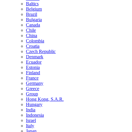
Baltics
Belgium
Brazil
Bulgaria
Canada
Chile
China
Colombia
Croatia
Czech Republic
Denmark
Ecuador
Estonia
Finland
France
Germany
Greece
Group
Hong Kong, S.A.R.
Hungary
India
Indonesia
Israel
Italy
Japan