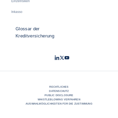
Einzelrisiken
Inkasso
Glossar der
Kreditversicherung
LinkedIn
Twitter
Youtube
- Coface
- Coface
- Coface
RECHTLICHES
DATENSCHUTZ
PUBLIC DISCLOSURE
WHISTLEBLOWING VERFAHREN
AUSWAHLMÖGLICHKEITEN FÜR DIE ZUSTIMMUNG