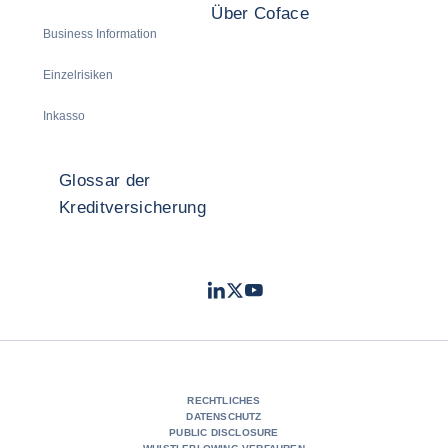
Über Coface
Business Information
Einzelrisiken
Inkasso
Glossar der
Kreditversicherung
LinkedIn
Twitter
Youtube
- Coface
- Coface
- Coface
RECHTLICHES
DATENSCHUTZ
PUBLIC DISCLOSURE