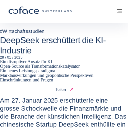
Weiter zum Inhalt
Zurück zur Startseite
M
COFACE FOR TRADE - WEBSEITE DER 
SWITZERLAND
#
Wirtschaftsstudien
DeepSeek erschüttert die KI-
Industrie
28 / 01 / 2025
Ein disruptiver Ansatz für KI
Open-Source als Transformationskatalysator
Ein neues Leistungsparadigma
Marktauswirkungen und geopolitische Perspektiven
Einschränkungen und Fragen
Teilen
Am 27. Januar 2025 erschütterte eine
grosse Schockwelle die Finanzmärkte und
die Branche der künstlichen Intelligenz. Das
chinesische Startup DeepSeek enthüllte ein