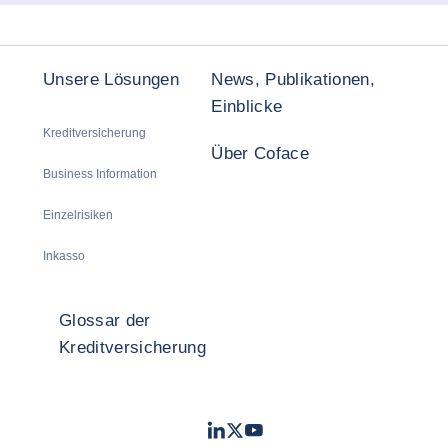
Unsere Lösungen
News, Publikationen,
Einblicke
Kreditversicherung
Über Coface
Business Information
Einzelrisiken
Inkasso
Glossar der
Kreditversicherung
LinkedIn
Twitter
Youtube
- Coface
- Coface
- Coface