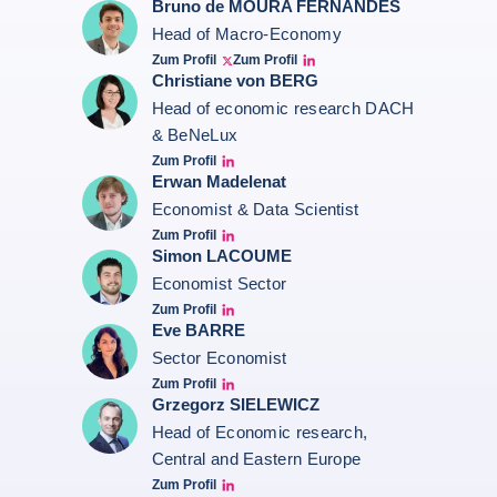
Bruno de MOURA FERNANDES
Head of Macro-Economy
Zum Profil
Zum Profil
Twitter Bruno Fernandes
Bruno de Moura Fernandes linkedin
Christiane von BERG
Head of economic research DACH
& BeNeLux
Zum Profil
Christiane von berg linkedin
Erwan Madelenat
Economist & Data Scientist
Zum Profil
Erwan Madelenat
Simon LACOUME
Economist Sector
Zum Profil
Simon Lacoume linkedin
Eve BARRE
Sector Economist
Zum Profil
Eve barré linkedin
Grzegorz SIELEWICZ
Head of Economic research,
Central and Eastern Europe
Zum Profil
grzegorz-sielewicz linkedin