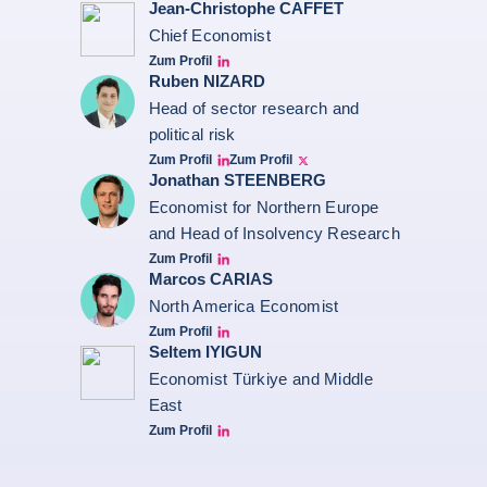
Jean-Christophe CAFFET
Chief Economist
Zum Profil
JCC Linkedin
Ruben NIZARD
Head of sector research and
political risk
Zum Profil
Zum Profil
Ruben Nizard linkedin
Ruben Nizard twitter
Jonathan STEENBERG
Economist for Northern Europe
and Head of Insolvency Research
Zum Profil
Jonathan Steenberg linkedin
Marcos CARIAS
North America Economist
Zum Profil
Marcos Carias Linkedin
Seltem IYIGUN
Economist Türkiye and Middle
East
Zum Profil
Seltem Linkedin