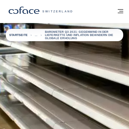
Weiter zum Inhalt
Zurück zur Startseite
M
COFACE FOR TRADE - WEBSEITE DER 
SWITZERLAND
BAROMETER Q3 2021: GEGENWIND IN DER
STARTSEITE
LIEFERKETTE UND INFLATION BEHINDERN DIE
GLOBALE ERHOLUNG