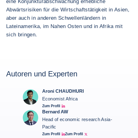
eine Konjunkturabschwächung erhebliche
Abwärtsrisiken für die Wirtschaftstätigkeit in Asien,
aber auch in anderen Schwellenländern in
Lateinamerika, im Nahen Osten und in Afrika mit
sich bringen.
Autoren und Experten
Aroni CHAUDHURI
Economist Africa
Zum Profil
Aroni Linkedin
Bernard AW
Head of economic research Asia-
Pacific
Zum Profil
Zum Profil
Bernard Aw Linkedin
Bernard Aw Twitter