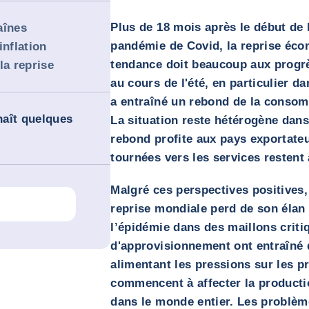
Plus de 18 mois après le début de 
aînes
pandémie de Covid, la reprise éco
inflation
tendance doit beaucoup aux progr
la reprise
au cours de l'été, en particulier 
a entraîné un rebond de la consomm
aît quelques
La situation reste hétérogène dan
rebond profite aux pays exportate
tournées vers les services restent à
Malgré ces perspectives positives,
reprise mondiale perd de son élan
l’épidémie dans des maillons criti
d'approvisionnement ont entraîné d
alimentant les pressions sur les p
commencent à affecter la productio
dans le monde entier. Les problèm