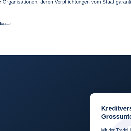
 Organisationen, deren Verpflichtungen vom Staat garant
lossar
Kreditver
Grossunt
Mit der TradeL