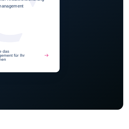
nmanagement
e das
ement für Ihr
men