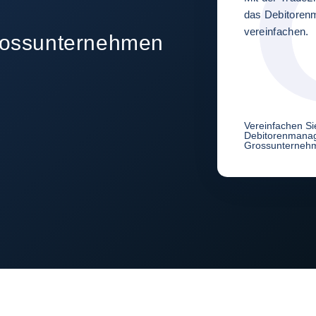
das Debitore
vereinfachen.
Grossunternehmen
Vereinfachen Si
Debitorenmanag
Grossunterneh