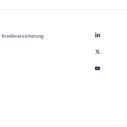
LinkedIn
- Cofac
 Kreditversicherung
Twitter
- Coface
Youtube
- Coface