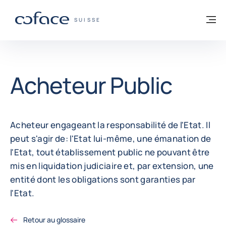
Voir le contenu
Retour à la page d'accueil
M
COFACE, FOR TRADE - PAGE D'ACCUEIL
SUISSE
Acheteur Public
Acheteur engageant la responsabilité de l'Etat. Il
peut s'agir de: l'Etat lui-même, une émanation de
l'Etat, tout établissement public ne pouvant être
mis en liquidation judiciaire et, par extension, une
entité dont les obligations sont garanties par
l'Etat.
Retour au glossaire