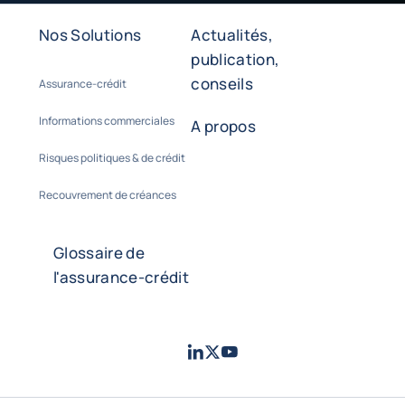
Nos Solutions
Actualités,
publication,
conseils
Assurance-crédit
Informations commerciales
A propos
Risques politiques & de crédit
Recouvrement de créances
Glossaire de
l'assurance-crédit
LinkedIn
Twitter
Youtube
- Coface
- Coface
- Coface