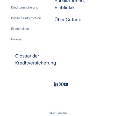
Publikationen,
Einblicke
Kreditversicherung
Business Information
Über Coface
Einzelrisiken
Inkasso
Glossar der
Kreditversicherung
LinkedIn
Twitter
Youtube
- Coface
- Coface
- Coface
RECHTLICHES