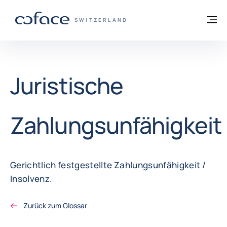
Weiter zum Inhalt
Zurück zur Startseite
M
COFACE FOR TRADE - WEBSEITE DER GR
SWITZERLAND
Juristische
Zahlungsunfähigkeit
Gerichtlich festgestellte Zahlungsunfähigkeit /
Insolvenz.
Zurück zum Glossar