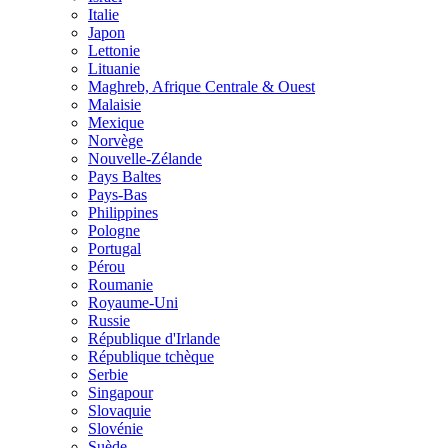
Italie
Japon
Lettonie
Lituanie
Maghreb, Afrique Centrale & Ouest
Malaisie
Mexique
Norvège
Nouvelle-Zélande
Pays Baltes
Pays-Bas
Philippines
Pologne
Portugal
Pérou
Roumanie
Royaume-Uni
Russie
République d'Irlande
République tchèque
Serbie
Singapour
Slovaquie
Slovénie
Suède