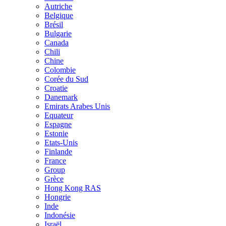
Autriche
Belgique
Brésil
Bulgarie
Canada
Chili
Chine
Colombie
Corée du Sud
Croatie
Danemark
Emirats Arabes Unis
Equateur
Espagne
Estonie
Etats-Unis
Finlande
France
Group
Grèce
Hong Kong RAS
Hongrie
Inde
Indonésie
Israël