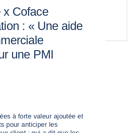
 x Coface
tion : « Une aide
mmerciale
ur une PMI
es à forte valeur ajoutée et
s pour anticiper les
e client : qui a dit que les