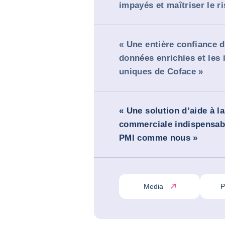
impayés et maîtriser le ri
« Une entière confiance d
données enrichies et les 
uniques de Coface »
« Une solution d’aide à l
commerciale indispensab
PMI comme nous »
Media
P