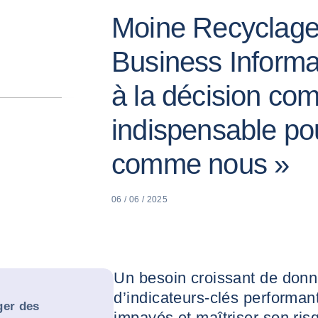
Moine Recyclage
Business Informa
à la décision co
indispensable po
comme nous »
06 / 06 / 2025
Un besoin croissant de donné
d’indicateurs-clés performant
ger des
impayés et maîtriser son risqu