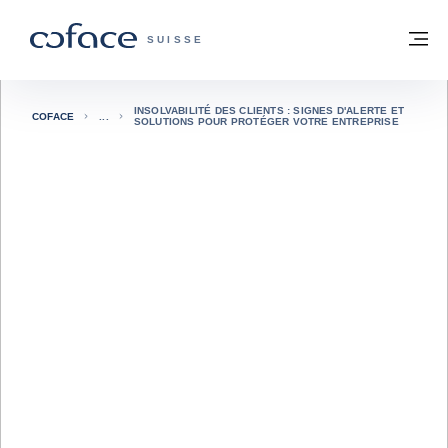
Voir le contenu
Retour à la page d'accueil
M
COFACE, FOR TRADE - PAGE D'ACCUE
SUISSE
INSOLVABILITÉ DES CLIENTS : SIGNES D'ALERTE ET
COFACE
SOLUTIONS POUR PROTÉGER VOTRE ENTREPRISE