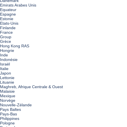
Danemark
Emirats Arabes Unis
Equateur
Espagne
Estonie
Etats-Unis
Finlande
France
Group
Grèce
Hong Kong RAS
Hongrie
Inde
Indonésie
Israël
Italie
Japon
Lettonie
Lituanie
Maghreb, Afrique Centrale & Ouest
Malaisie
Mexique
Norvège
Nouvelle-Zélande
Pays Baltes
Pays-Bas
Philippines
Pologne