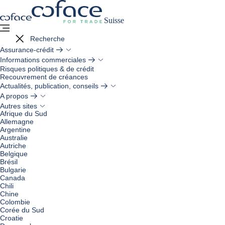
Coface, for Trade - Page d'accueil Gr
Retour à la page d'accueil
Voir le contenu
Suisse
Menu
Fermer le menu
Recherche
Assurance-crédit
Informations commerciales
Risques politiques & de crédit
Recouvrement de créances
Actualités, publication, conseils
A propos
Autres sites
Afrique du Sud
Allemagne
Argentine
Australie
Autriche
Belgique
Brésil
Bulgarie
Canada
Chili
Chine
Colombie
Corée du Sud
Croatie