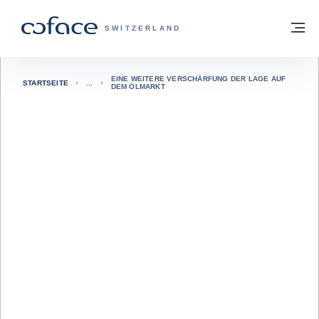
Weiter zum Inhalt
Zurück zur Startseite
M
COFACE FOR TRADE - WEBSEITE DER 
SWITZERLAND
EINE WEITERE VERSCHÄRFUNG DER LAGE AUF
STARTSEITE
DEM ÖLMARKT