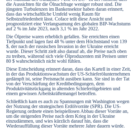
die Aussichten für die Ölnachfrage weniger robust sind. Die
jüngsten Turbulenzen im Bankensektor haben daran erinnert,
dass das wirtschaftliche Umfeld wenig Raum für
Selbstzufriedenheit lässt. Coface teilt diese Ansicht und
prognostiziert eine Verlangsamung des globalen BIP-Wachstums
auf 2 % im Jahr 2023, nach 3,1 % im Jahr 2022.
Die Ölpreise waren erheblich gefallen. Sie erreichten einen
Tiefpunkt und lagen fast 48 % unter dem Höchststand von 139
$, der nach der russischen Invasion in der Ukraine erreicht
wurde. Dieser Schritt zielt also darauf ab, die Preise nach oben
zu treiben, während sich viele Ölproduzenten mit Preisen unter
80 $ wahrscheinlich nicht wohl fühlen.
Diese Entscheidung erinnert daran, dass das Kartell in einer Zeit,
in der das Produktionswachstum der US-Schieferölunternehmen
gedämpft ist, seine Preismacht ausüben kann. Sie sind in der Tat
von der Verschärfung der Kreditbedingungen, dem
Produktivitätsrückgang in alternden Schieferölgebieten und
einem gewissen Arbeitskräftemangel betroffen.
Schließlich kam es auch zu Spannungen mit Washington wegen
der Nutzung der strategischen Erdölvorräte (SPR). Die US-
Regierung ordnete einen beispiellosen Abbau dieser Vorräte an,
um die steigenden Preise nach dem Krieg in der Ukraine
einzudämmen, und wies kürzlich darauf hin, dass die
Wiederauffüllung dieser Vorräte mehrere Jahre dauern würde.