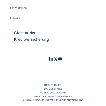
Einzelrisiken
Inkasso
Glossar der
Kreditversicherung
LinkedIn
Twitter
Youtube
- Coface
- Coface
- Coface
RECHTLICHES
DATENSCHUTZ
PUBLIC DISCLOSURE
WHISTLEBLOWING VERFAHREN
AUSWAHLMÖGLICHKEITEN FÜR DIE ZUSTIMMUNG