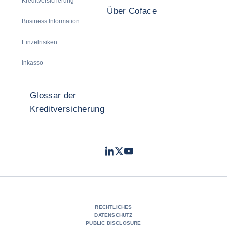
Kreditversicherung
Über Coface
Business Information
Einzelrisiken
Inkasso
Glossar der
Kreditversicherung
LinkedIn
Twitter
Youtube
- Coface
- Coface
- Coface
RECHTLICHES
DATENSCHUTZ
PUBLIC DISCLOSURE