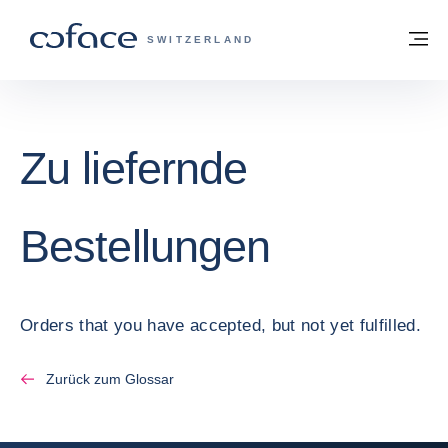
Weiter zum Inhalt
Zurück zur Startseite
M
COFACE FOR TRADE - WEBSEITE DER 
SWITZERLAND
Zu liefernde
Bestellungen
Orders that you have accepted, but not yet fulfilled.
Zurück zum Glossar