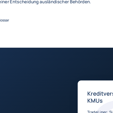
einer Entscheidung ausländischer Behörden.
lossar
Kreditver
KMUs
TradeLiner: Si