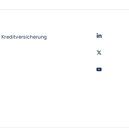
LinkedIn
- Cofac
r Kreditversicherung
Twitter
- Coface
Youtube
- Coface