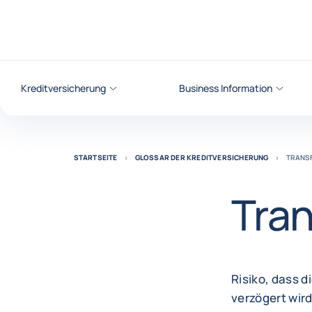
Weiter zum Inhalt
Kreditversicherung
Business Information
STARTSEITE
GLOSSAR DER KREDITVERSICHERUNG
TRANSF
Tran
Risiko, dass d
verzögert wir