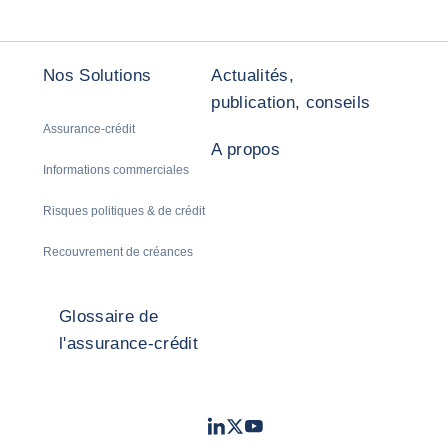
Nos Solutions
Actualités,
publication, conseils
Assurance-crédit
A propos
Informations commerciales
Risques politiques & de crédit
Recouvrement de créances
Glossaire de
l'assurance-crédit
LinkedIn
Twitter
Youtube
- Coface
- Coface
- Coface