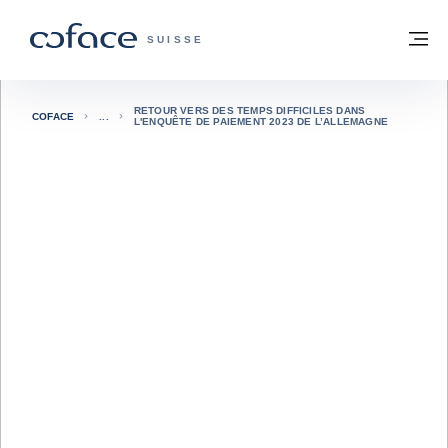
Voir le contenu
Retour à la page d'accueil
M
COFACE, FOR TRADE - PAGE D'ACCUE
SUISSE
RETOUR VERS DES TEMPS DIFFICILES DANS
COFACE
L'ENQUÊTE DE PAIEMENT 2023 DE L’ALLEMAGNE