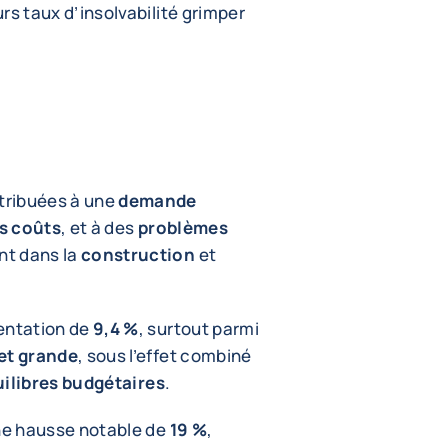
urs taux d’insolvabilité grimper
tribuées à une
demande
s coûts
, et à des
problèmes
nt dans la
construction
et
entation de
9,4 %
, surtout parmi
 et grande
, sous l’effet combiné
ilibres budgétaires
.
 une hausse notable de
19 %
,