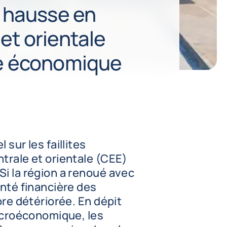
n hausse en
et orientale
se économique
 sur les faillites
trale et orientale (CEE)
i la région a renoué avec
anté financière des
ore détériorée. En dépit
macroéconomique, les