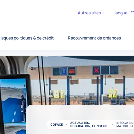
Autres sites
langue :
F
isques politiques & de crédit
Recouvrement de créances
ACTUALITÉS,
INSOLVABIL
COFACE
PUBLICATION, CONSEILS
MALGRÉ LA