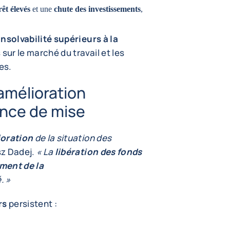
rêt élevés
et une
chute des investissements
,
insolvabilité supérieurs à la
sur le marché du travail et les
es.
amélioration
ence de mise
ioration
de la situation des
sz Dadej.
« La
libération des fonds
ment de la
. »
rs
persistent :