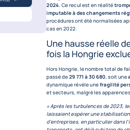
2024
. Ce recul est en réalité
tromp
imputable à des changements rég
procédures ont été normalisées ap
cas en 2022.
Une hausse réelle de
fois la Hongrie exclu
Hors Hongrie, le nombre total de fail
passé de
29 771 à 30 680
, soit une
dynamique révèle une
fragilité pe
et secteurs, malgré les apparences
« Après les turbulences de 2023, 
laissaient espérer une stabilisatio
d'entreprises, en particulier dans l
transports, ont déjà subi trop de c