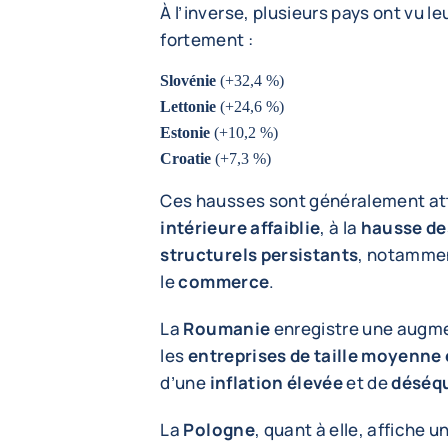
À l’inverse, plusieurs pays ont vu le
fortement :
Slovénie
(+32,4 %)
Lettonie
(+24,6 %)
Estonie
(+10,2 %)
Croatie
(+7,3 %)
Ces hausses sont généralement at
intérieure affaiblie
, à la
hausse de
structurels persistants
, notamme
le
commerce
.
La
Roumanie
enregistre une augm
les
entreprises de taille moyenne
d’une
inflation élevée
et de
déséqu
La
Pologne
, quant à elle, affiche