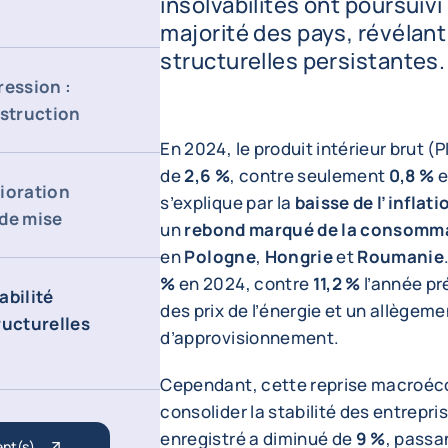
insolvabilités ont poursuivi
majorité des pays, révélant 
structurelles persistantes.
ression :
nstruction
En 2024, le produit intérieur brut (
de
2,6 %
, contre seulement
0,8 %
e
ioration
s’explique par la
baisse de l’inflati
 de mise
un
rebond marqué de la consomma
en
Pologne
,
Hongrie
et
Roumanie
%
en 2024, contre
11,2 %
l’année pr
abilité
des prix de l’énergie et un allègem
ructurelles
d’approvisionnement.
Cependant, cette reprise macroéc
consolider la stabilité des entrepri
enregistré a diminué de
9 %
, passa
ent(s)