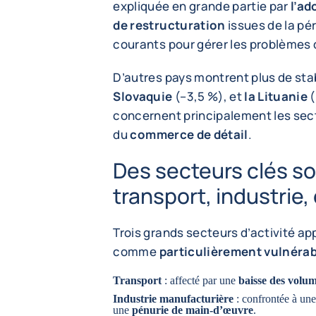
expliquée en grande partie par
l’ad
de restructuration
issues de la pé
courants pour gérer les problèmes d
D’autres pays montrent plus de stab
Slovaquie
(–3,5 %), et
la Lituanie
(
concernent principalement les sec
du
commerce de détail
.
Des secteurs clés so
transport, industrie
Trois grands secteurs d’activité a
comme
particulièrement vulnéra
Transport
: affecté par une
baisse des volum
Industrie manufacturière
: confrontée à un
une
pénurie de main-d’œuvre
.