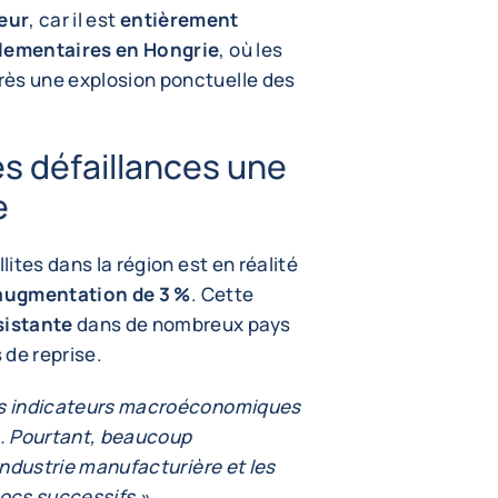
eur
, car il est
entièrement
lementaires en Hongrie
, où les
rès une explosion ponctuelle des
s défaillances une
e
lites dans la région est en réalité
augmentation de 3 %
. Cette
rsistante
dans de nombreux pays
 de reprise.
les indicateurs macroéconomiques
n. Pourtant, beaucoup
'industrie manufacturière et les
hocs successifs »
,