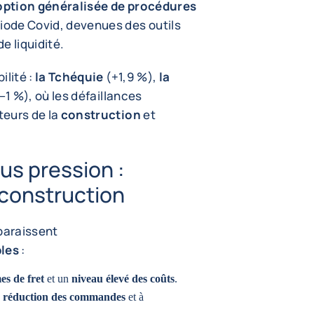
option généralisée de procédures
riode Covid, devenues des outils
e liquidité.
ilité :
la Tchéquie
(+1,9 %),
la
–1 %), où les défaillances
teurs de la
construction
et
us pression :
, construction
pparaissent
bles
:
es de fret
et un
niveau élevé des coûts
.
e
réduction des commandes
et à