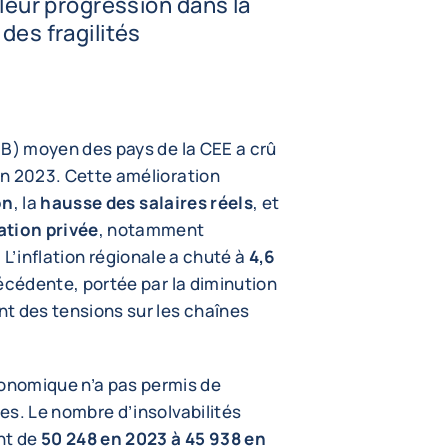
 leur progression dans la
des fragilités
PIB) moyen des pays de la CEE a crû
n 2023. Cette amélioration
on
, la
hausse des salaires réels
, et
tion privée
, notamment
. L’inflation régionale a chuté à
4,6
écédente, portée par la diminution
ent des tensions sur les chaînes
onomique n’a pas permis de
ses. Le nombre d’insolvabilités
nt de
50 248 en 2023 à 45 938 en