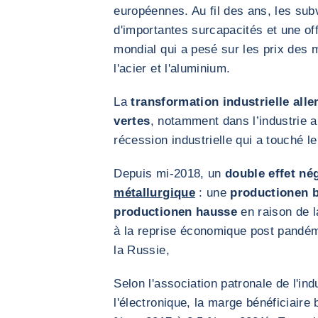
européennes. Au fil des ans, les subv
d'importantes surcapacités et une of
mondial qui a pesé sur les prix des m
l'acier et l'aluminium.
La
transformation industrielle all
vertes
, notamment dans l’industrie 
récession industrielle qui a touché l
Depuis mi-2018, un
double effet nég
métallurgique
: une
production
en 
production
en hausse
en raison de l
à la reprise économique post pandémi
la Russie,
Selon l'association patronale de l'in
l'électronique, la marge bénéficiaire