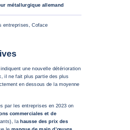
eur métallurgique allemand
AGRANDIR L'IMAGE
s entreprises, Coface
ives
indiquent une nouvelle détérioration
 il ne fait plus partie des plus
rectement en dessous de la moyenne
és par les entreprises en 2023 on
ions commerciales et de
ants), la
hausse des prix des
ue le
manque de main d’œuvre