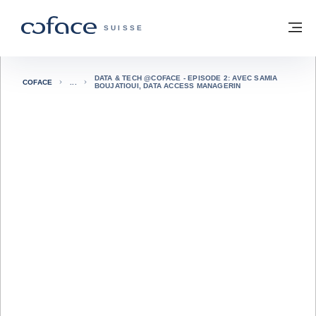
Voir le contenu
Retour à la page d'accueil
M
COFACE, FOR TRADE - PAGE D'ACCUE
SUISSE
DATA & TECH @COFACE - EPISODE 2: AVEC SAMIA
COFACE
BOUJATIOUI, DATA ACCESS MANAGERIN