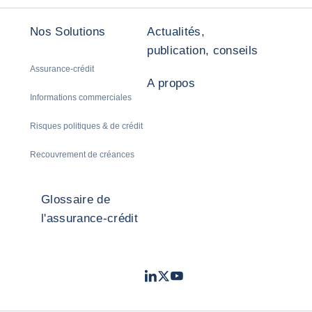
Nos Solutions
Actualités,
publication, conseils
Assurance-crédit
A propos
Informations commerciales
Risques politiques & de crédit
Recouvrement de créances
Glossaire de
l'assurance-crédit
LinkedIn
Twitter
Youtube
- Coface
- Coface
- Coface