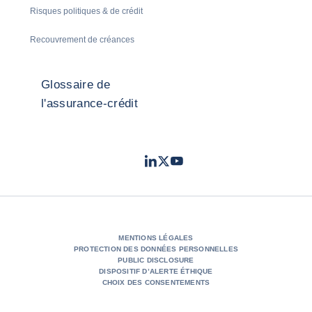
Risques politiques & de crédit
Recouvrement de créances
Glossaire de
l'assurance-crédit
LinkedIn
Twitter
Youtube
- Coface
- Coface
- Coface
MENTIONS LÉGALES
PROTECTION DES DONNÉES PERSONNELLES
PUBLIC DISCLOSURE
DISPOSITIF D’ALERTE ÉTHIQUE
CHOIX DES CONSENTEMENTS