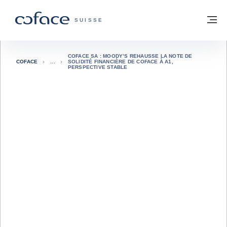
Voir le contenu
Retour à la page d'accueil
M
COFACE, FOR TRADE - PAGE D'ACCUE
SUISSE
COFACE SA : MOODY’S REHAUSSE LA NOTE DE
COFACE
SOLIDITÉ FINANCIÈRE DE COFACE À A1,
PERSPECTIVE STABLE