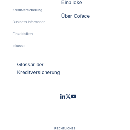
Einblicke
Kreditversicherung
Über Coface
Business Information
Einzelrisiken
Inkasso
Glossar der
Kreditversicherung
LinkedIn
Twitter
Youtube
- Coface
- Coface
- Coface
RECHTLICHES