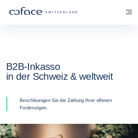
Weiter zum Inhalt
Zurück zur Startseite
M
COFACE FOR TRADE - WEBSEITE DER 
SWITZERLAND
B2B-Inkasso
in der Schweiz & weltweit
Beschleunigen Sie die Zahlung Ihrer offenen
Forderungen.