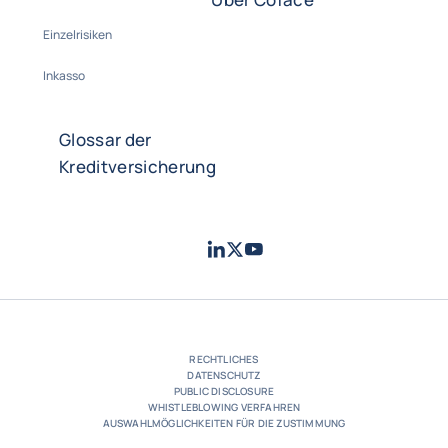
Einzelrisiken
Inkasso
Glossar der
Kreditversicherung
LinkedIn
Twitter
Youtube
- Coface
- Coface
- Coface
RECHTLICHES
DATENSCHUTZ
PUBLIC DISCLOSURE
WHISTLEBLOWING VERFAHREN
AUSWAHLMÖGLICHKEITEN FÜR DIE ZUSTIMMUNG