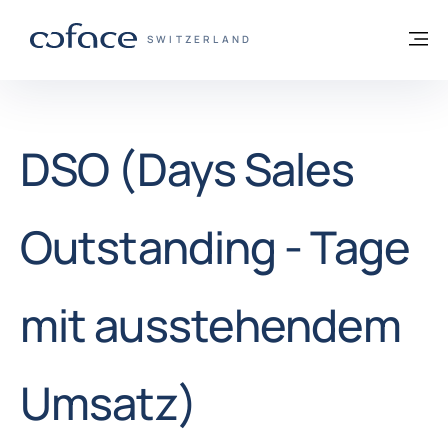
Weiter zum Inhalt
Zurück zur Startseite
M
COFACE FOR TRADE - WEBSEITE DER GR
SWITZERLAND
DSO (Days Sales
Outstanding - Tage
mit ausstehendem
Umsatz)